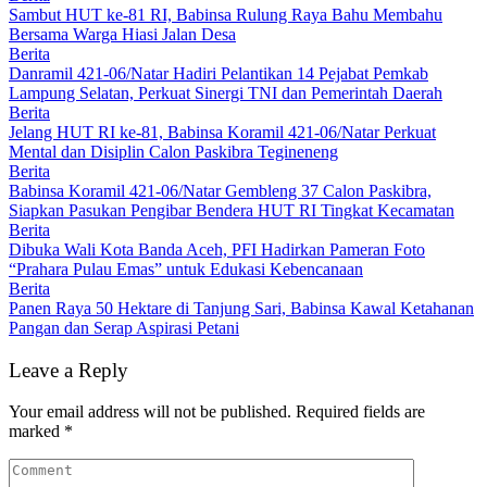
Sambut HUT ke-81 RI, Babinsa Rulung Raya Bahu Membahu
Bersama Warga Hiasi Jalan Desa
Berita
Danramil 421-06/Natar Hadiri Pelantikan 14 Pejabat Pemkab
Lampung Selatan, Perkuat Sinergi TNI dan Pemerintah Daerah
Berita
Jelang HUT RI ke-81, Babinsa Koramil 421-06/Natar Perkuat
Mental dan Disiplin Calon Paskibra Tegineneng
Berita
Babinsa Koramil 421-06/Natar Gembleng 37 Calon Paskibra,
Siapkan Pasukan Pengibar Bendera HUT RI Tingkat Kecamatan
Berita
Dibuka Wali Kota Banda Aceh, PFI Hadirkan Pameran Foto
“Prahara Pulau Emas” untuk Edukasi Kebencanaan
Berita
Panen Raya 50 Hektare di Tanjung Sari, Babinsa Kawal Ketahanan
Pangan dan Serap Aspirasi Petani
Leave a Reply
Your email address will not be published.
Required fields are
marked
*