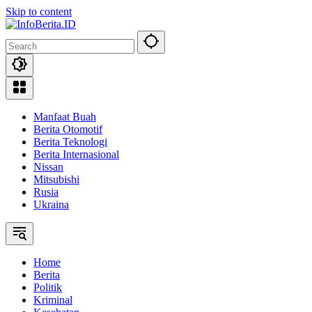
Skip to content
Manfaat Buah
Berita Otomotif
Berita Teknologi
Berita Internasional
Nissan
Mitsubishi
Rusia
Ukraina
Home
Berita
Politik
Kriminal