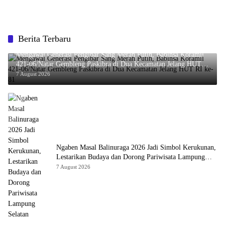
Berita Terbaru
Mengawal Generasi Pengibar Sang Merah Putih, Babinsa Koramil
421-06/Natar Gembleng Paskibra di Dua Kecamatan Jelang HUT
RI ke-81
7 August 2026
Ngaben Masal Balinuraga 2026 Jadi Simbol Kerukunan,
Lestarikan Budaya dan Dorong Pariwisata Lampung
Selatan
7 August 2026