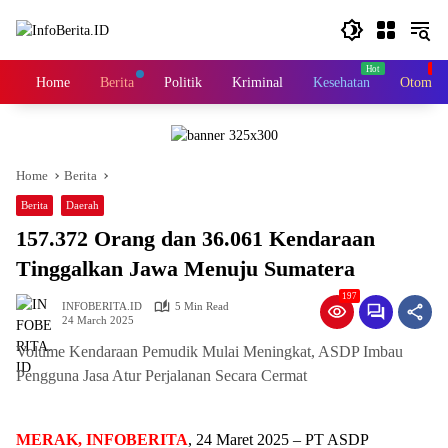
Skip
to
content
Home
Berita
Politik
Kriminal
Kesehatan
Otomoti
Home
Berita
Berita
Daerah
157.372 Orang dan 36.061 Kendaraan
Tinggalkan Jawa Menuju Sumatera
197
INFOBERITA.ID
5 Min Read
24 March 2025
Volume Kendaraan Pemudik Mulai Meningkat, ASDP Imbau
Pengguna Jasa Atur Perjalanan Secara Cermat
MERAK, INFOBERITA
, 24 Maret 2025 – PT ASDP