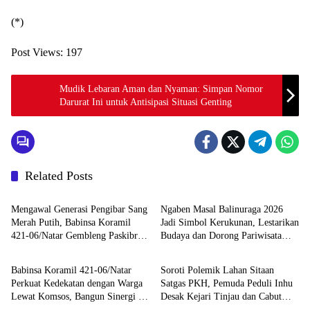
(*)
Post Views:
197
Mudik Lebaran Aman dan Nyaman: Simpan Nomor
Darurat Ini untuk Antisipasi Situasi Genting
Related Posts
Berita
Berita
Mengawal Generasi Pengibar Sang
Ngaben Masal Balinuraga 2026
Merah Putih, Babinsa Koramil
Jadi Simbol Kerukunan, Lestarikan
421-06/Natar Gembleng Paskibra
Budaya dan Dorong Pariwisata
Berita
Berita
di Dua Kecamatan Jelang HUT RI
Lampung Selatan
ke-81
Babinsa Koramil 421-06/Natar
Soroti Polemik Lahan Sitaan
Perkuat Kedekatan dengan Warga
Satgas PKH, Pemuda Peduli Inhu
Lewat Komsos, Bangun Sinergi di
Desak Kejari Tinjau dan Cabut
Berita
Berita
Natar dan Tegineneng
KSO PT PAS