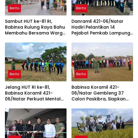
Berita
Berita
Sambut HUT ke-81 RI,
Danramil 421-06/Natar
Babinsa Rulung Raya Bahu
Hadiri Pelantikan 14
Membahu Bersama Warga
Pejabat Pemkab Lampung
Hiasi Jalan Desa
Selatan, Perkuat Sinergi TNI
dan Pemerintah Daerah
Berita
Berita
Jelang HUT RI ke-81,
Babinsa Koramil 421-
Babinsa Koramil 421-
06/Natar Gembleng 37
06/Natar Perkuat Mental
Calon Paskibra, Siapkan
dan Disiplin Calon Paskibra
Pasukan Pengibar Bendera
Tegineneng
HUT RI Tingkat Kecamatan