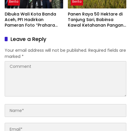
Berita
Berita
Dibuka Wali Kota Banda
Panen Raya 50 Hektare di
Aceh, PFI Hadirkan
Tanjung Sari, Babinsa
Pameran Foto “Prahara
Kawal Ketahanan Pangan
Pulau Emas” untuk Edukasi
dan Serap Aspirasi Petani
Kebencanaan
Leave a Reply
Your email address will not be published.
Required fields are
marked
*