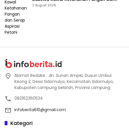
Serap Aspirasi Petani
2 August 2026
Alamat Redaksi : Jln. Sunan Ampel, Dusun Umbul
Keong 2, Desa Sidomulyo, Kecamatan Sidomulyo,
Kabupaten Lampung Selatan, Provinsi Lampung
082162360534
infoberita610@gmail.com
Kategori