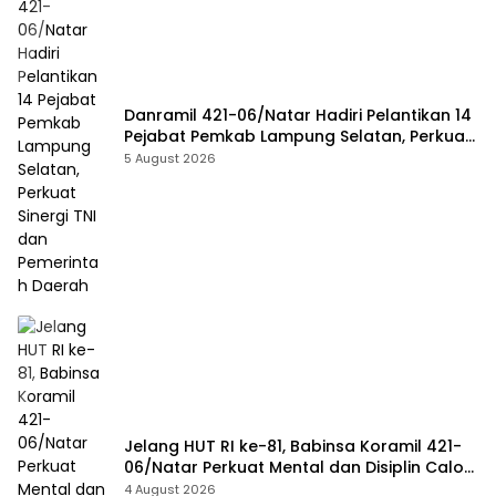
Danramil 421-06/Natar Hadiri Pelantikan 14
Pejabat Pemkab Lampung Selatan, Perkuat
Sinergi TNI dan Pemerintah Daerah
5 August 2026
Jelang HUT RI ke-81, Babinsa Koramil 421-
06/Natar Perkuat Mental dan Disiplin Calon
Paskibra Tegineneng
4 August 2026