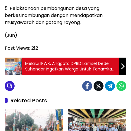
5. Pelaksanaan pembangunan desa yang
berkesinambungan dengan mendapatkan
musyawarah dan gotong royong.
(Jun)
Post Views:
212
Melalui IPWK, Anggota DPRD Lamsel Dede
Suhendar Ingatkan Warga Untuk Tanamkan
Semangat Nasionalisme
Related Posts