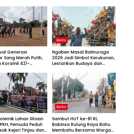
Berita
al Generasi
Ngaben Masal Balinuraga
r Sang Merah Putih,
2026 Jadi Simbol Kerukunan,
 Koramil 421-
Lestarikan Budaya dan
ar Gembleng
Dorong Pariwisata Lampung
ra di Dua Kecamatan
Selatan
HUT RI ke-81
Berita
Polemik Lahan Sitaan
Sambut HUT ke-81 RI,
PKH, Pemuda Peduli
Babinsa Rulung Raya Bahu
sak Kejari Tinjau dan
Membahu Bersama Warga