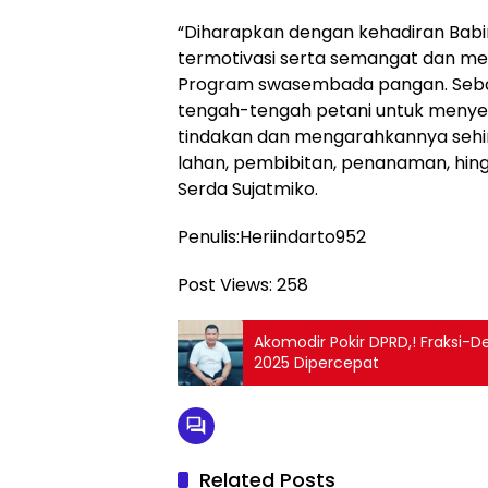
“Diharapkan dengan kehadiran Babin
termotivasi serta semangat dan me
Program swasembada pangan. Sebaga
tengah-tengah petani untuk menye
tindakan dan mengarahkannya sehin
lahan, pembibitan, penanaman, hing
Serda Sujatmiko.
Penulis:Heriindarto952
Post Views:
258
Akomodir Pokir DPRD,! Fraksi
2025 Dipercepat
Related Posts