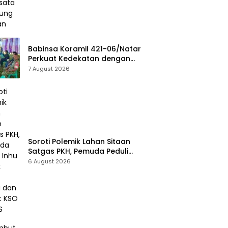
Babinsa Koramil 421-06/Natar
Perkuat Kedekatan dengan
Warga Lewat Komsos, Bangun
7 August 2026
Sinergi di Natar dan
Tegineneng
Soroti Polemik Lahan Sitaan
Satgas PKH, Pemuda Peduli
Inhu Desak Kejari Tinjau dan
6 August 2026
Cabut KSO PT PAS