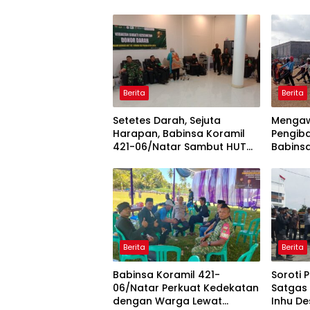
Berita
Berita
Setetes Darah, Sejuta
Mengaw
Harapan, Babinsa Koramil
Pengiba
421-06/Natar Sambut HUT
Babinsa
ke-1 Kodam XXI/Radin Inten
06/Nat
Paskib
Jelang 
Berita
Berita
Babinsa Koramil 421-
Soroti 
06/Natar Perkuat Kedekatan
Satgas 
dengan Warga Lewat
Inhu De