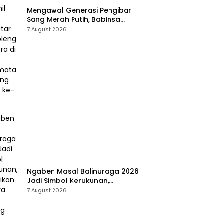
Mengawal Generasi Pengibar
Sang Merah Putih, Babinsa
Koramil 421-06/Natar
7 August 2026
Gembleng Paskibra di Dua
Kecamatan Jelang HUT RI ke-
81
Ngaben Masal Balinuraga 2026
Jadi Simbol Kerukunan,
Lestarikan Budaya dan Dorong
7 August 2026
Pariwisata Lampung Selatan