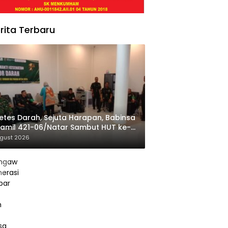
rita Terbaru
etes Darah, Sejuta Harapan, Babinsa
amil 421-06/Natar Sambut HUT ke-1
am XXI/Radin Inten
ugust 2026