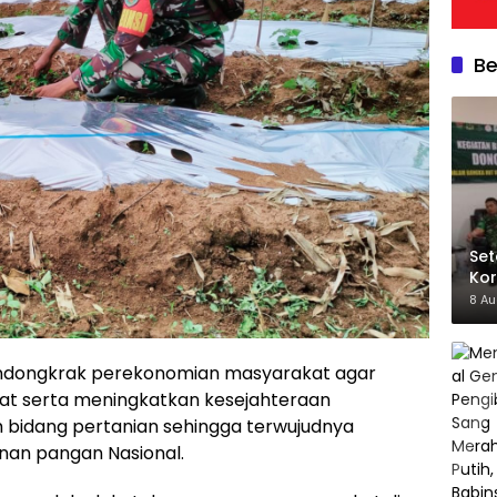
Be
Set
Kor
Kod
8 A
dongkrak perekonomian masyarakat agar
at serta meningkatkan kesejahteraan
m bidang pertanian sehingga terwujudnya
an pangan Nasional.