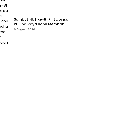
Sambut HUT ke-81 RI, Babinsa
Rulung Raya Bahu Membahu
Bersama Warga Hiasi Jalan
6 August 2026
Desa