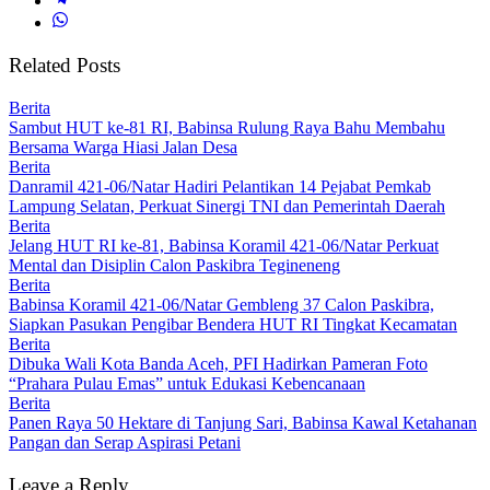
Related Posts
Berita
Sambut HUT ke-81 RI, Babinsa Rulung Raya Bahu Membahu
Bersama Warga Hiasi Jalan Desa
Berita
Danramil 421-06/Natar Hadiri Pelantikan 14 Pejabat Pemkab
Lampung Selatan, Perkuat Sinergi TNI dan Pemerintah Daerah
Berita
Jelang HUT RI ke-81, Babinsa Koramil 421-06/Natar Perkuat
Mental dan Disiplin Calon Paskibra Tegineneng
Berita
Babinsa Koramil 421-06/Natar Gembleng 37 Calon Paskibra,
Siapkan Pasukan Pengibar Bendera HUT RI Tingkat Kecamatan
Berita
Dibuka Wali Kota Banda Aceh, PFI Hadirkan Pameran Foto
“Prahara Pulau Emas” untuk Edukasi Kebencanaan
Berita
Panen Raya 50 Hektare di Tanjung Sari, Babinsa Kawal Ketahanan
Pangan dan Serap Aspirasi Petani
Leave a Reply