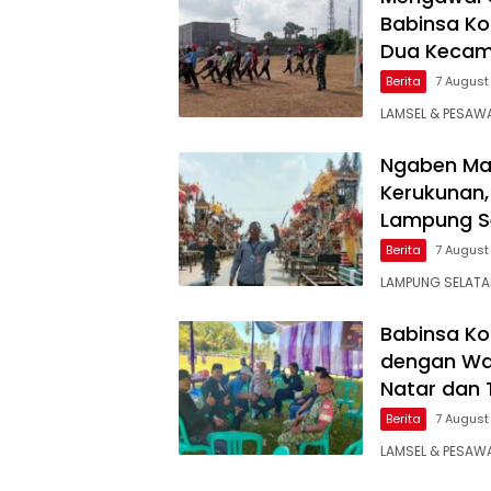
Babinsa Ko
Dua Kecama
Berita
7 August
LAMSEL & PESAWA
Ngaben Mas
Kerukunan,
Lampung S
Berita
7 August
LAMPUNG SELATA
Babinsa Ko
dengan War
Natar dan 
Berita
7 August
LAMSEL & PESAWA