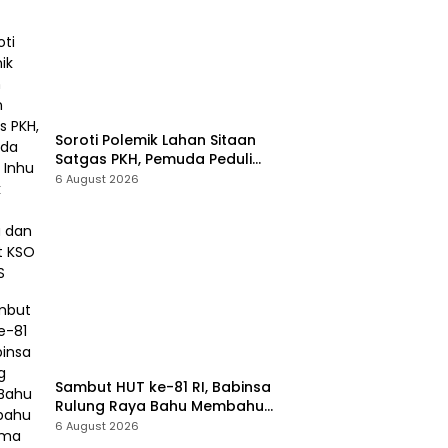
Soroti Polemik Lahan Sitaan
Satgas PKH, Pemuda Peduli
Inhu Desak Kejari Tinjau dan
6 August 2026
Cabut KSO PT PAS
Sambut HUT ke-81 RI, Babinsa
Rulung Raya Bahu Membahu
Bersama Warga Hiasi Jalan
6 August 2026
Desa