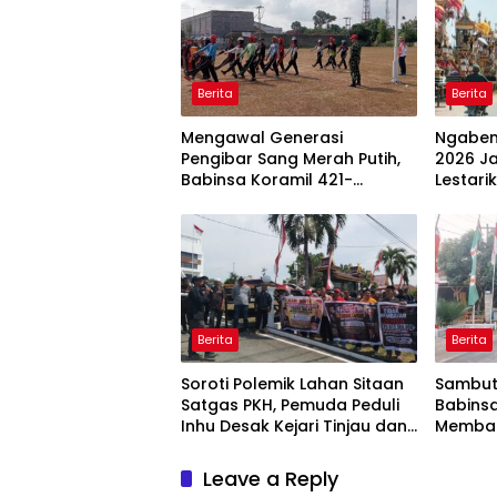
Berita
Berita
Mengawal Generasi
Ngaben
Pengibar Sang Merah Putih,
2026 Ja
Babinsa Koramil 421-
Lestar
06/Natar Gembleng
Dorong
Paskibra di Dua Kecamatan
Selata
Jelang HUT RI ke-81
Berita
Berita
Soroti Polemik Lahan Sitaan
Sambut 
Satgas PKH, Pemuda Peduli
Babins
Inhu Desak Kejari Tinjau dan
Memba
Cabut KSO PT PAS
Hiasi J
Leave a Reply