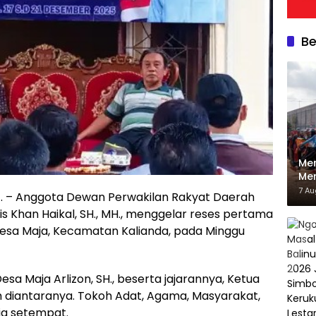
Be
Men
Mer
06/
7 A
D
. – Anggota Dewan Perwakilan Rakyat Daerah
Kec
 Khan Haikal, SH., MH., menggelar reses pertama
Desa Maja, Kecamatan Kalianda, pada Minggu
sa Maja Arlizon, SH., beserta jajarannya, Ketua
h diantaranya. Tokoh Adat, Agama, Masyarakat,
a setempat.