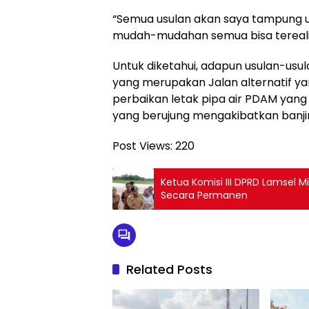
“Semua usulan akan saya tampung u
mudah-mudahan semua bisa terealisas
Untuk diketahui, adapun usulan-usul
yang merupakan Jalan alternatif ya
perbaikan letak pipa air PDAM yang s
yang berujung mengakibatkan banjir
Post Views:
220
Ketua Komisi III DPRD Lamsel Minta 
Secara Permanen
Related Posts