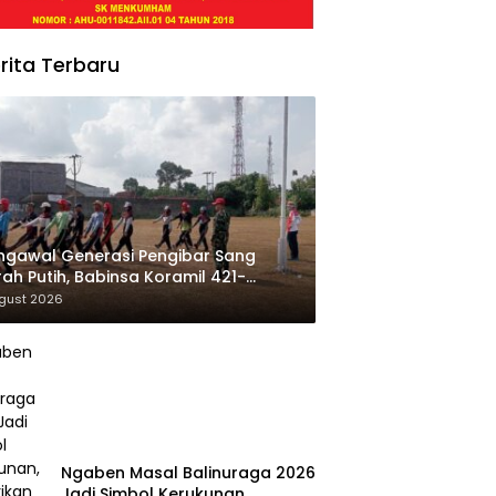
rita Terbaru
gawal Generasi Pengibar Sang
ah Putih, Babinsa Koramil 421-
Natar Gembleng Paskibra di Dua
ugust 2026
amatan Jelang HUT RI ke-81
Ngaben Masal Balinuraga 2026
Jadi Simbol Kerukunan,