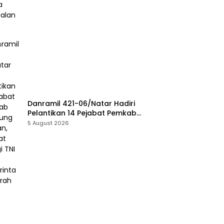
Danramil 421-06/Natar Hadiri
Pelantikan 14 Pejabat Pemkab
Lampung Selatan, Perkuat
5 August 2026
Sinergi TNI dan Pemerintah
Daerah