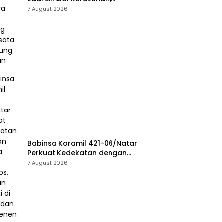
Lestarikan Budaya dan Dorong
7 August 2026
Pariwisata Lampung Selatan
Babinsa Koramil 421-06/Natar
Perkuat Kedekatan dengan
Warga Lewat Komsos, Bangun
7 August 2026
Sinergi di Natar dan
Tegineneng