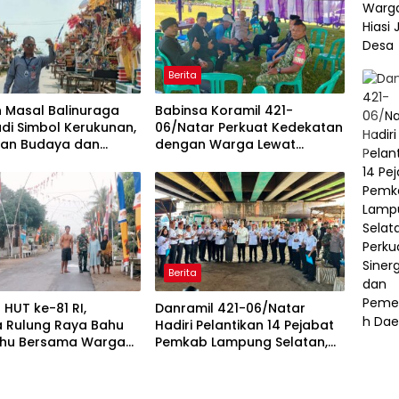
Berita
 Masal Balinuraga
Babinsa Koramil 421-
di Simbol Kerukunan,
06/Natar Perkuat Kedekatan
ikan Budaya dan
dengan Warga Lewat
 Pariwisata Lampung
Komsos, Bangun Sinergi di
n
Natar dan Tegineneng
Berita
HUT ke-81 RI,
Danramil 421-06/Natar
a Rulung Raya Bahu
Hadiri Pelantikan 14 Pejabat
hu Bersama Warga
Pemkab Lampung Selatan,
alan Desa
Perkuat Sinergi TNI dan
Pemerintah Daerah