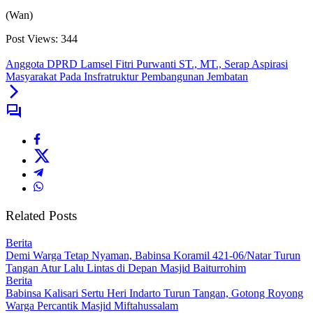
(Wan)
Post Views:
344
Anggota DPRD Lamsel Fitri Purwanti ST., MT., Serap Aspirasi
Masyarakat Pada Insfratruktur Pembangunan Jembatan
Related Posts
Berita
Demi Warga Tetap Nyaman, Babinsa Koramil 421-06/Natar Turun
Tangan Atur Lalu Lintas di Depan Masjid Baiturrohim
Berita
Babinsa Kalisari Sertu Heri Indarto Turun Tangan, Gotong Royong
Warga Percantik Masjid Miftahussalam