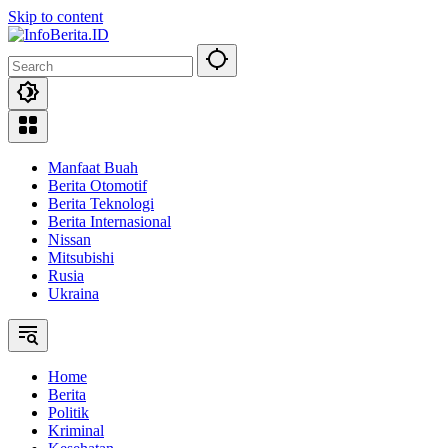
Skip to content
Manfaat Buah
Berita Otomotif
Berita Teknologi
Berita Internasional
Nissan
Mitsubishi
Rusia
Ukraina
Home
Berita
Politik
Kriminal