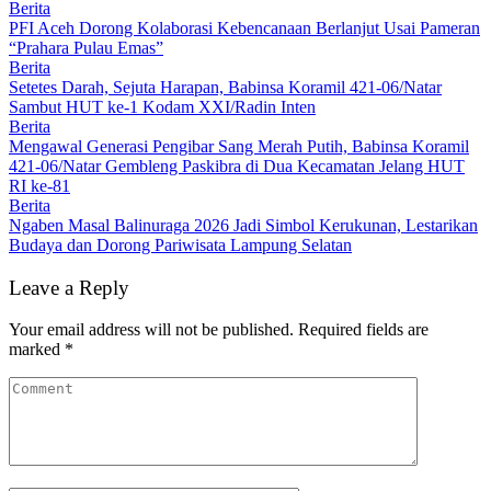
Berita
PFI Aceh Dorong Kolaborasi Kebencanaan Berlanjut Usai Pameran
“Prahara Pulau Emas”
Berita
Setetes Darah, Sejuta Harapan, Babinsa Koramil 421-06/Natar
Sambut HUT ke-1 Kodam XXI/Radin Inten
Berita
Mengawal Generasi Pengibar Sang Merah Putih, Babinsa Koramil
421-06/Natar Gembleng Paskibra di Dua Kecamatan Jelang HUT
RI ke-81
Berita
Ngaben Masal Balinuraga 2026 Jadi Simbol Kerukunan, Lestarikan
Budaya dan Dorong Pariwisata Lampung Selatan
Leave a Reply
Your email address will not be published.
Required fields are
marked
*