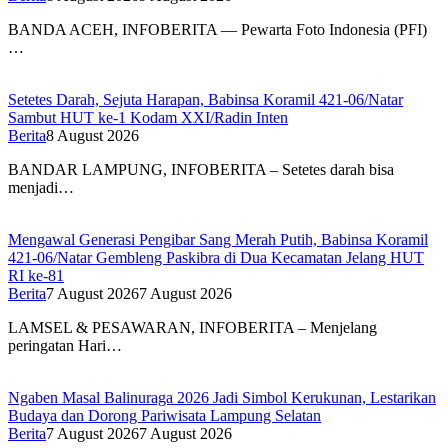
BANDA ACEH, INFOBERITA — Pewarta Foto Indonesia (PFI)
…
Setetes Darah, Sejuta Harapan, Babinsa Koramil 421-06/Natar
Sambut HUT ke-1 Kodam XXI/Radin Inten
Berita
8 August 2026
BANDAR LAMPUNG, INFOBERITA – Setetes darah bisa
menjadi…
Mengawal Generasi Pengibar Sang Merah Putih, Babinsa Koramil
421-06/Natar Gembleng Paskibra di Dua Kecamatan Jelang HUT
RI ke-81
Berita
7 August 2026
7 August 2026
LAMSEL & PESAWARAN, INFOBERITA – Menjelang
peringatan Hari…
Ngaben Masal Balinuraga 2026 Jadi Simbol Kerukunan, Lestarikan
Budaya dan Dorong Pariwisata Lampung Selatan
Berita
7 August 2026
7 August 2026