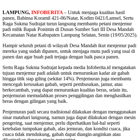
LAMPUNG,
INFOBERITA
– Untuk menjaga kualitas hasil
panen, Babinsa Koramil 421-06/Natar, Kodim 0421/Lamsel, Sertu
Raga Sukma Sudrajat turun langsung membantu petani menjemur
padi milik Bapak Ponimin di Dusun Sumber Sari III Desa Mandah
Kecamatan Natar Kabupaten Lampung Selatan, Senin (19/05/2025).
Hampir seluruh petani di wilayah Desa Mandah ikut menjemur padi
mereka yang sudah dipanen, untuk menjaga mutu padi yang usai di
panen dan agar buah padi terjaga dengan baik pasca panen.
Sertu Raga Sukma Sudrajat kepada media Infoberita.id mengatakan
tujuan menjemur padi adalah untuk menurunkan kadar air gabah
hingga titik siap giling (sekitar 14%). Penjemuran juga membantu
mencegah kerusakan gabah, seperti pembusukan, jamur, atau
berkecambah, yang dapat menurunkan kualitas beras, selain itu,
penjemuran memudahkan proses penggilingan dan menghasilkan
beras dengan gilingan yang baik.
Penjemuran padi secara tradisional dilakukan dengan menggunakan
sinar matahari langsung, namun juga dapat dilakukan dengan mesin
pengering, saat menjemur, perlu diperhatikan hal-hal seperti
ketebalan tumpukan gabah, alas jemuran, dan kondisi cuaca, jika
cuaca tidak mendukung, gabah dapat diangin-anginkan atau
dikeringkan dengan mesin pengering.