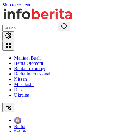
Skip to content
Manfaat Buah
Berita Otomotif
Berita Teknologi
Berita Internasional
Nissan
Mitsubishi
Rusia
Ukraina
Home
Berita
Politik