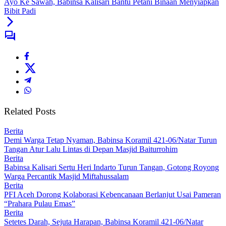
Ayo Ke Sawah, Babinsa Kalisari Bantu Petani Binaan Menyiapkan
Bibit Padi
Related Posts
Berita
Demi Warga Tetap Nyaman, Babinsa Koramil 421-06/Natar Turun
Tangan Atur Lalu Lintas di Depan Masjid Baiturrohim
Berita
Babinsa Kalisari Sertu Heri Indarto Turun Tangan, Gotong Royong
Warga Percantik Masjid Miftahussalam
Berita
PFI Aceh Dorong Kolaborasi Kebencanaan Berlanjut Usai Pameran
“Prahara Pulau Emas”
Berita
Setetes Darah, Sejuta Harapan, Babinsa Koramil 421-06/Natar