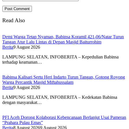
Read Also
Demi Warga Tetap Nyaman, Babinsa Koramil 421-06/Natar Turun
Tangan Atur Lalu Lintas di Depan Masjid Baiturrohim
Berita
9 August 2026
LAMPUNG SELATAN, INFOBERITA – Kepedulian Babinsa
terhadap keamanan…
Babinsa Kalisari Sertu Heri Indarto Turun Tangan, Gotong Royong
Warga Percantik Masjid Miftahussalam
Berita
9 August 2026
LAMPUNG SELATAN, INFOBERITA – Kedekatan Babinsa
dengan masyarakat…
PFI Aceh Dorong Kolaborasi Kebencanaan Berlanjut Usai Pameran
“Prahara Pulau Emas”
Berita
8 August 2026
9 August 2026