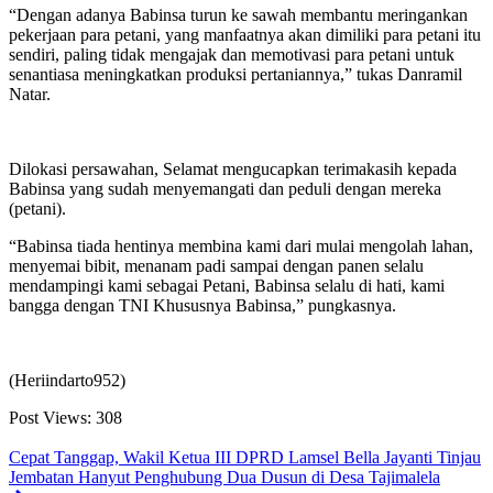
“Dengan adanya Babinsa turun ke sawah membantu meringankan
pekerjaan para petani, yang manfaatnya akan dimiliki para petani itu
sendiri, paling tidak mengajak dan memotivasi para petani untuk
senantiasa meningkatkan produksi pertaniannya,” tukas Danramil
Natar.
Dilokasi persawahan, Selamat mengucapkan terimakasih kepada
Babinsa yang sudah menyemangati dan peduli dengan mereka
(petani).
“Babinsa tiada hentinya membina kami dari mulai mengolah lahan,
menyemai bibit, menanam padi sampai dengan panen selalu
mendampingi kami sebagai Petani, Babinsa selalu di hati, kami
bangga dengan TNI Khususnya Babinsa,” pungkasnya.
(Heriindarto952)
Post Views:
308
Cepat Tanggap, Wakil Ketua III DPRD Lamsel Bella Jayanti Tinjau
Jembatan Hanyut Penghubung Dua Dusun di Desa Tajimalela