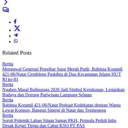
Related Posts
Berita
Mengawal Generasi Pengibar Sang Merah Putih, Babinsa Koramil
421-06/Natar Gembleng Paskibra di Dua Kecamatan Jelang HUT
RI ke-81
Berita
Ngaben Masal Balinuraga 2026 Jadi Simbol Kerukunan, Lestarikan
Budaya dan Dorong Pariwisata Lampung Selatan
Berita
Babinsa Koramil 421-06/Natar Perkuat Kedekatan dengan Warga
Lewat Komsos, Bangun Sinergi di Natar dan Tegineneng
Berita
Soroti Polemik Lahan Sitaan Satgas PKH, Pemuda Peduli Inhu
Desak Kejari Tinjau dan Cabut KSO PT PAS