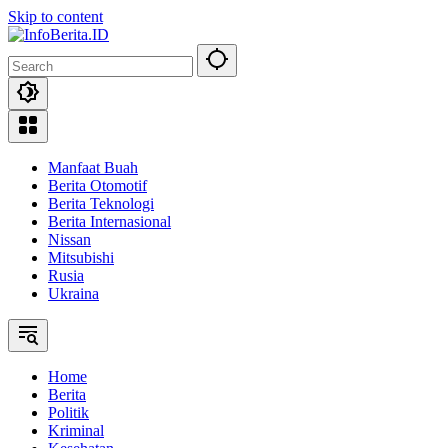
Skip to content
Manfaat Buah
Berita Otomotif
Berita Teknologi
Berita Internasional
Nissan
Mitsubishi
Rusia
Ukraina
Home
Berita
Politik
Kriminal