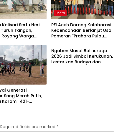
Berita
 Kalisari Sertu Heri
PFI Aceh Dorong Kolaborasi
 Turun Tangan,
Kebencanaan Berlanjut Usai
 Royong Warga
Pameran “Prahara Pulau
Berita
ik Masjid
Emas”
ussalam
Ngaben Masal Balinuraga
2026 Jadi Simbol Kerukunan,
Lestarikan Budaya dan
Dorong Pariwisata Lampung
Selatan
al Generasi
r Sang Merah Putih,
 Koramil 421-
ar Gembleng
ra di Dua Kecamatan
HUT RI ke-81
Required fields are marked
*