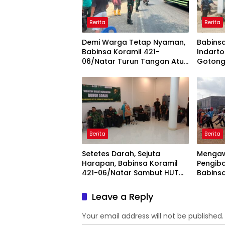
Berita
Berita
Demi Warga Tetap Nyaman,
Babinsa
Babinsa Koramil 421-
Indarto
06/Natar Turun Tangan Atur
Gotong
Lalu Lintas di Depan Masjid
Percant
Baiturrohim
Miftah
Berita
Berita
Setetes Darah, Sejuta
Mengaw
Harapan, Babinsa Koramil
Pengiba
421-06/Natar Sambut HUT
Babinsa
ke-1 Kodam XXI/Radin Inten
06/Nat
Paskib
Leave a Reply
Jelang 
Your email address will not be published.