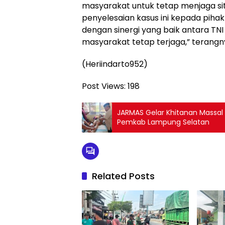
masyarakat untuk tetap menjaga s
penyelesaian kasus ini kepada pihak
dengan sinergi yang baik antara TN
masyarakat tetap terjaga,” terangn
(Heriindarto952)
Post Views:
198
JARMAS Gelar Khitanan Massal d
Pemkab Lampung Selatan
Related Posts