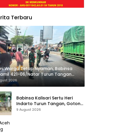
rita Terbaru
mi Warga Tetap Nyaman, Babinsa
amil 421-06/Natar Turun Tangan
r Lalu Lintas di Depan Masjid
ugust 2026
turrohim
Babinsa Kalisari Sertu Heri
Indarto Turun Tangan, Gotong
Royong Warga Percantik
9 August 2026
Masjid Miftahussalam