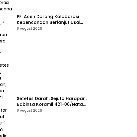
PFI Aceh Dorong Kolaborasi
Kebencanaan Berlanjut Usai
Pameran “Prahara Pulau Emas”
8 August 2026
Setetes Darah, Sejuta Harapan,
Babinsa Koramil 421-06/Natar
Sambut HUT ke-1 Kodam
8 August 2026
XXI/Radin Inten