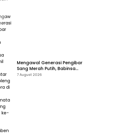
Mengawal Generasi Pengibar
Sang Merah Putih, Babinsa
Koramil 421-06/Natar
7 August 2026
Gembleng Paskibra di Dua
Kecamatan Jelang HUT RI ke-
81