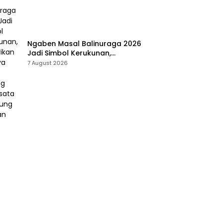
Ngaben Masal Balinuraga 2026
Jadi Simbol Kerukunan,
Lestarikan Budaya dan Dorong
7 August 2026
Pariwisata Lampung Selatan