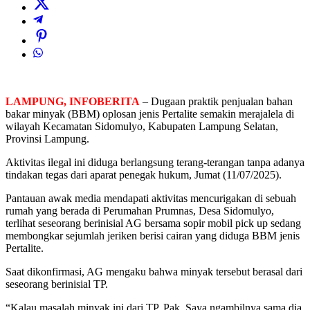
LAMPUNG, INFOBERITA
– Dugaan praktik penjualan bahan
bakar minyak (BBM) oplosan jenis Pertalite semakin merajalela di
wilayah Kecamatan Sidomulyo, Kabupaten Lampung Selatan,
Provinsi Lampung.
Aktivitas ilegal ini diduga berlangsung terang-terangan tanpa adanya
tindakan tegas dari aparat penegak hukum, Jumat (11/07/2025).
Pantauan awak media mendapati aktivitas mencurigakan di sebuah
rumah yang berada di Perumahan Prumnas, Desa Sidomulyo,
terlihat seseorang berinisial AG bersama sopir mobil pick up sedang
membongkar sejumlah jeriken berisi cairan yang diduga BBM jenis
Pertalite.
Saat dikonfirmasi, AG mengaku bahwa minyak tersebut berasal dari
seseorang berinisial TP.
“Kalau masalah minyak ini dari TP, Pak. Saya ngambilnya sama dia,