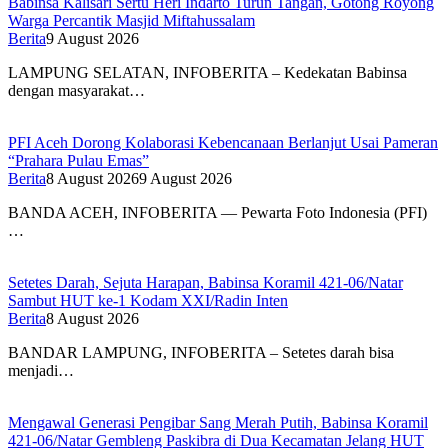
Babinsa Kalisari Sertu Heri Indarto Turun Tangan, Gotong Royong
Warga Percantik Masjid Miftahussalam
Berita
9 August 2026
LAMPUNG SELATAN, INFOBERITA – Kedekatan Babinsa
dengan masyarakat…
PFI Aceh Dorong Kolaborasi Kebencanaan Berlanjut Usai Pameran
“Prahara Pulau Emas”
Berita
8 August 2026
9 August 2026
BANDA ACEH, INFOBERITA — Pewarta Foto Indonesia (PFI)
…
Setetes Darah, Sejuta Harapan, Babinsa Koramil 421-06/Natar
Sambut HUT ke-1 Kodam XXI/Radin Inten
Berita
8 August 2026
BANDAR LAMPUNG, INFOBERITA – Setetes darah bisa
menjadi…
Mengawal Generasi Pengibar Sang Merah Putih, Babinsa Koramil
421-06/Natar Gembleng Paskibra di Dua Kecamatan Jelang HUT