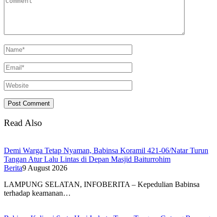
Read Also
Demi Warga Tetap Nyaman, Babinsa Koramil 421-06/Natar Turun
Tangan Atur Lalu Lintas di Depan Masjid Baiturrohim
Berita
9 August 2026
LAMPUNG SELATAN, INFOBERITA – Kepedulian Babinsa
terhadap keamanan…