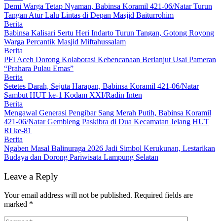
Demi Warga Tetap Nyaman, Babinsa Koramil 421-06/Natar Turun
Tangan Atur Lalu Lintas di Depan Masjid Baiturrohim
Berita
Babinsa Kalisari Sertu Heri Indarto Turun Tangan, Gotong Royong
Warga Percantik Masjid Miftahussalam
Berita
PFI Aceh Dorong Kolaborasi Kebencanaan Berlanjut Usai Pameran
“Prahara Pulau Emas”
Berita
Setetes Darah, Sejuta Harapan, Babinsa Koramil 421-06/Natar
Sambut HUT ke-1 Kodam XXI/Radin Inten
Berita
Mengawal Generasi Pengibar Sang Merah Putih, Babinsa Koramil
421-06/Natar Gembleng Paskibra di Dua Kecamatan Jelang HUT
RI ke-81
Berita
Ngaben Masal Balinuraga 2026 Jadi Simbol Kerukunan, Lestarikan
Budaya dan Dorong Pariwisata Lampung Selatan
Leave a Reply
Your email address will not be published.
Required fields are
marked
*