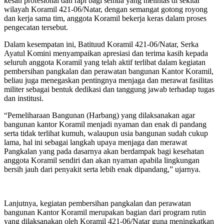
kesan profesional dan rapi bagi semua yang melintas di sekitar
wilayah Koramil 421-06/Natar, dengan semangat gotong royong
dan kerja sama tim, anggota Koramil bekerja keras dalam proses
pengecatan tersebut.
Dalam kesempatan ini, Batituud Koramil 421-06/Natar, Serka
Ayatul Komini menyampaikan apresiasi dan terima kasih kepada
seluruh anggota Koramil yang telah aktif terlibat dalam kegiatan
pembersihan pangkalan dan perawatan bangunan Kantor Koramil,
beliau juga menegaskan pentingnya menjaga dan merawat fasilitas
militer sebagai bentuk dedikasi dan tanggung jawab terhadap tugas
dan institusi.
“Pemeliharaan Bangunan (Harbang) yang dilaksanakan agar
bangunan kantor Koramil menjadi nyaman dan enak di pandang
serta tidak terlihat kumuh, walaupun usia bangunan sudah cukup
lama, hal ini sebagai langkah upaya menjaga dan merawat
Pangkalan yang pada dasarnya akan berdampak bagi kesehatan
anggota Koramil sendiri dan akan nyaman apabila lingkungan
bersih jauh dari penyakit serta lebih enak dipandang,” ujarnya.
Lanjutnya, kegiatan pembersihan pangkalan dan perawatan
bangunan Kantor Koramil merupakan bagian dari program rutin
yang dilaksanakan oleh Koramil 421-06/Natar guna meningkatkan