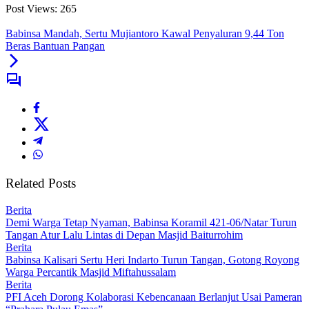
Post Views:
265
Babinsa Mandah, Sertu Mujiantoro Kawal Penyaluran 9,44 Ton
Beras Bantuan Pangan
Related Posts
Berita
Demi Warga Tetap Nyaman, Babinsa Koramil 421-06/Natar Turun
Tangan Atur Lalu Lintas di Depan Masjid Baiturrohim
Berita
Babinsa Kalisari Sertu Heri Indarto Turun Tangan, Gotong Royong
Warga Percantik Masjid Miftahussalam
Berita
PFI Aceh Dorong Kolaborasi Kebencanaan Berlanjut Usai Pameran