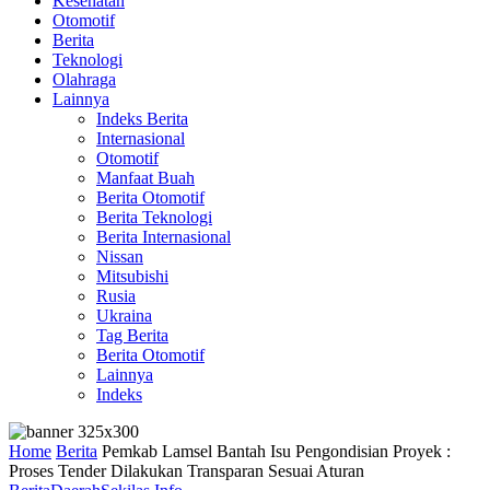
Kesehatan
Otomotif
Berita
Teknologi
Olahraga
Lainnya
Indeks Berita
Internasional
Otomotif
Manfaat Buah
Berita Otomotif
Berita Teknologi
Berita Internasional
Nissan
Mitsubishi
Rusia
Ukraina
Tag Berita
Berita Otomotif
Lainnya
Indeks
Home
Berita
Pemkab Lamsel Bantah Isu Pengondisian Proyek :
Proses Tender Dilakukan Transparan Sesuai Aturan