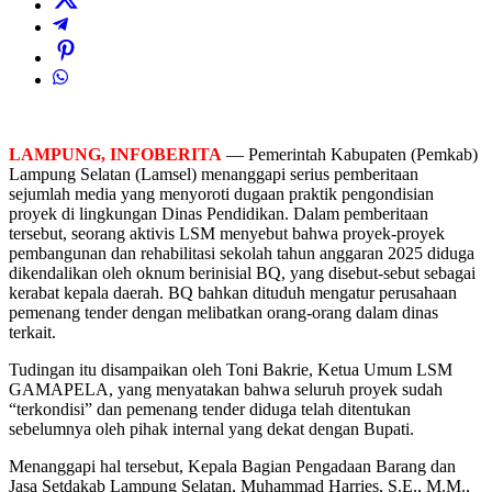
LAMPUNG, INFOBERITA
— Pemerintah Kabupaten (Pemkab)
Lampung Selatan (Lamsel) menanggapi serius pemberitaan
sejumlah media yang menyoroti dugaan praktik pengondisian
proyek di lingkungan Dinas Pendidikan. Dalam pemberitaan
tersebut, seorang aktivis LSM menyebut bahwa proyek-proyek
pembangunan dan rehabilitasi sekolah tahun anggaran 2025 diduga
dikendalikan oleh oknum berinisial BQ, yang disebut-sebut sebagai
kerabat kepala daerah. BQ bahkan dituduh mengatur perusahaan
pemenang tender dengan melibatkan orang-orang dalam dinas
terkait.
Tudingan itu disampaikan oleh Toni Bakrie, Ketua Umum LSM
GAMAPELA, yang menyatakan bahwa seluruh proyek sudah
“terkondisi” dan pemenang tender diduga telah ditentukan
sebelumnya oleh pihak internal yang dekat dengan Bupati.
Menanggapi hal tersebut, Kepala Bagian Pengadaan Barang dan
Jasa Setdakab Lampung Selatan, Muhammad Harries, S.E., M.M.,