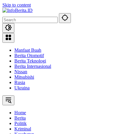
Skip to content
Manfaat Buah
Berita Otomotif
Berita Teknologi
Berita Internasional
Nissan
Mitsubishi
Rusia
Ukraina
Home
Berita
Politik
Kriminal