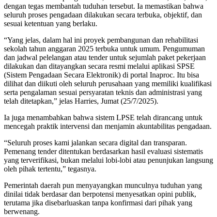
dengan tegas membantah tuduhan tersebut. Ia memastikan bahwa
seluruh proses pengadaan dilakukan secara terbuka, objektif, dan
sesuai ketentuan yang berlaku.
“Yang jelas, dalam hal ini proyek pembangunan dan rehabilitasi
sekolah tahun anggaran 2025 terbuka untuk umum. Pengumuman
dan jadwal pelelangan atau tender untuk sejumlah paket pekerjaan
dilakukan dan ditayangkan secara resmi melalui aplikasi SPSE
(Sistem Pengadaan Secara Elektronik) di portal Inaproc. Itu bisa
dilihat dan diikuti oleh seluruh perusahaan yang memiliki kualifikasi
serta pengalaman sesuai persyaratan teknis dan administrasi yang
telah ditetapkan,” jelas Harries, Jumat (25/7/2025).
Ia juga menambahkan bahwa sistem LPSE telah dirancang untuk
mencegah praktik intervensi dan menjamin akuntabilitas pengadaan.
“Seluruh proses kami jalankan secara digital dan transparan.
Pemenang tender ditentukan berdasarkan hasil evaluasi sistematis
yang terverifikasi, bukan melalui lobi-lobi atau penunjukan langsung
oleh pihak tertentu,” tegasnya.
Pemerintah daerah pun menyayangkan munculnya tuduhan yang
dinilai tidak berdasar dan berpotensi menyesatkan opini publik,
terutama jika disebarluaskan tanpa konfirmasi dari pihak yang
berwenang.