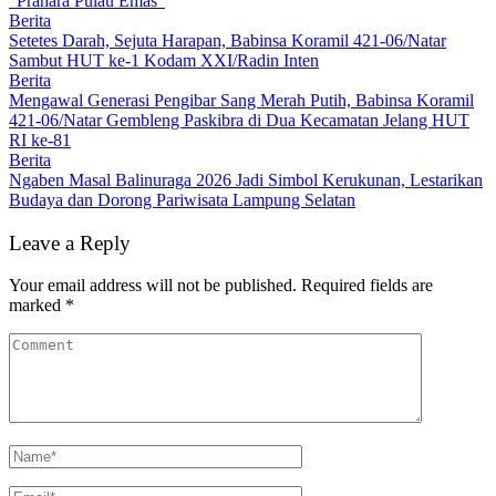
“Prahara Pulau Emas”
Berita
Setetes Darah, Sejuta Harapan, Babinsa Koramil 421-06/Natar
Sambut HUT ke-1 Kodam XXI/Radin Inten
Berita
Mengawal Generasi Pengibar Sang Merah Putih, Babinsa Koramil
421-06/Natar Gembleng Paskibra di Dua Kecamatan Jelang HUT
RI ke-81
Berita
Ngaben Masal Balinuraga 2026 Jadi Simbol Kerukunan, Lestarikan
Budaya dan Dorong Pariwisata Lampung Selatan
Leave a Reply
Your email address will not be published.
Required fields are
marked
*