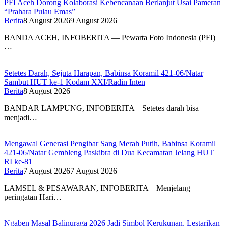
PFI Aceh Dorong Kolaborasi Kebencanaan Berlanjut Usai Pameran
“Prahara Pulau Emas”
Berita
8 August 2026
9 August 2026
BANDA ACEH, INFOBERITA — Pewarta Foto Indonesia (PFI)
…
Setetes Darah, Sejuta Harapan, Babinsa Koramil 421-06/Natar
Sambut HUT ke-1 Kodam XXI/Radin Inten
Berita
8 August 2026
BANDAR LAMPUNG, INFOBERITA – Setetes darah bisa
menjadi…
Mengawal Generasi Pengibar Sang Merah Putih, Babinsa Koramil
421-06/Natar Gembleng Paskibra di Dua Kecamatan Jelang HUT
RI ke-81
Berita
7 August 2026
7 August 2026
LAMSEL & PESAWARAN, INFOBERITA – Menjelang
peringatan Hari…
Ngaben Masal Balinuraga 2026 Jadi Simbol Kerukunan, Lestarikan