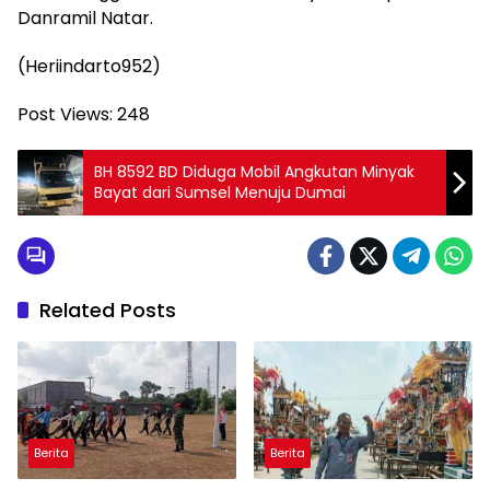
Danramil Natar.
(Heriindarto952)
Post Views:
248
BH 8592 BD Diduga Mobil Angkutan Minyak
Bayat dari Sumsel Menuju Dumai
Related Posts
Berita
Berita