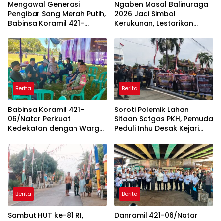
Mengawal Generasi
Ngaben Masal Balinuraga
Pengibar Sang Merah Putih,
2026 Jadi Simbol
Babinsa Koramil 421-
Kerukunan, Lestarikan
06/Natar Gembleng
Budaya dan Dorong
Paskibra di Dua
Pariwisata Lampung
Kecamatan Jelang HUT RI
Selatan
ke-81
Berita
Berita
Babinsa Koramil 421-
Soroti Polemik Lahan
06/Natar Perkuat
Sitaan Satgas PKH, Pemuda
Kedekatan dengan Warga
Peduli Inhu Desak Kejari
Lewat Komsos, Bangun
Tinjau dan Cabut KSO PT
Sinergi di Natar dan
PAS
Tegineneng
Berita
Berita
Sambut HUT ke-81 RI,
Danramil 421-06/Natar