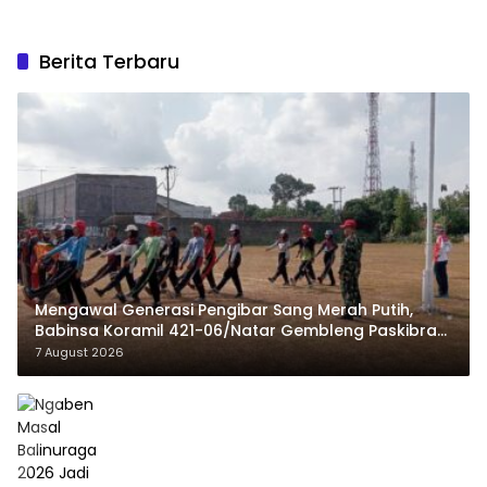
Berita Terbaru
Mengawal Generasi Pengibar Sang Merah Putih,
Babinsa Koramil 421-06/Natar Gembleng Paskibra
di Dua Kecamatan Jelang HUT RI ke-81
7 August 2026