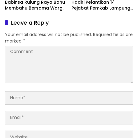
Babinsa Rulung Raya Bahu
Hadiri Pelantikan 14
Membahu Bersama Warga
Pejabat Pemkab Lampung
Hiasi Jalan Desa
Selatan, Perkuat Sinergi TNI
dan Pemerintah Daerah
Leave a Reply
Your email address will not be published.
Required fields are
marked
*