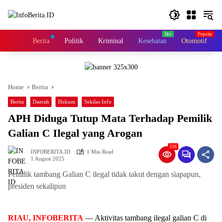
Skip
to
content
Home
Berita
Politik
Kriminal
Kesehatan
Otomotif
Home
Berita
Berita
Daerah
Hukum
Sekilas Info
APH Diduga Tutup Mata Terhadap Pemilik
Galian C Ilegal yang Arogan
336
INFOBERITA.ID
1 Min Read
1 August 2025
Pemilik tambang Galian C ilegal tidak takut dengan siapapun,
presiden sekalipun
RIAU, INFOBERITA
— Aktivitas tambang ilegal galian C di