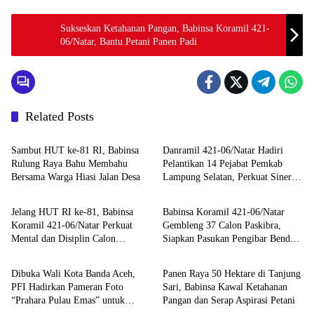
Sukseskan Ketahanan Pangan, Babinsa Koramil 421-
06/Natar, Bantu Petani Panen Padi
Related Posts
Berita
Berita
Sambut HUT ke-81 RI, Babinsa
Danramil 421-06/Natar Hadiri
Rulung Raya Bahu Membahu
Pelantikan 14 Pejabat Pemkab
Bersama Warga Hiasi Jalan Desa
Lampung Selatan, Perkuat Sinergi
Berita
Berita
TNI dan Pemerintah Daerah
Jelang HUT RI ke-81, Babinsa
Babinsa Koramil 421-06/Natar
Koramil 421-06/Natar Perkuat
Gembleng 37 Calon Paskibra,
Mental dan Disiplin Calon
Siapkan Pasukan Pengibar Bendera
Berita
Berita
Paskibra Tegineneng
HUT RI Tingkat Kecamatan
Dibuka Wali Kota Banda Aceh,
Panen Raya 50 Hektare di Tanjung
PFI Hadirkan Pameran Foto
Sari, Babinsa Kawal Ketahanan
“Prahara Pulau Emas” untuk
Pangan dan Serap Aspirasi Petani
Edukasi Kebencanaan