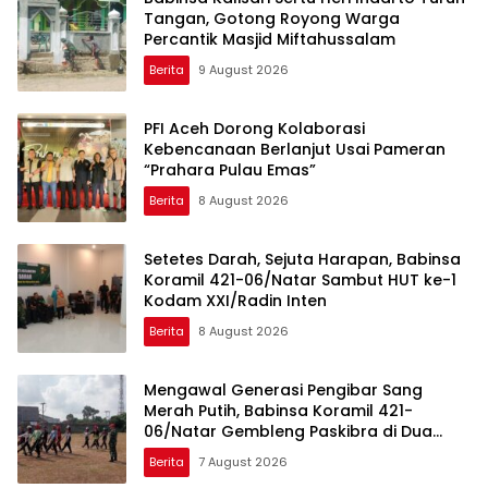
Tangan, Gotong Royong Warga
Percantik Masjid Miftahussalam
Berita
9 August 2026
PFI Aceh Dorong Kolaborasi
Kebencanaan Berlanjut Usai Pameran
“Prahara Pulau Emas”
Berita
8 August 2026
Setetes Darah, Sejuta Harapan, Babinsa
Koramil 421-06/Natar Sambut HUT ke-1
Kodam XXI/Radin Inten
Berita
8 August 2026
Mengawal Generasi Pengibar Sang
Merah Putih, Babinsa Koramil 421-
06/Natar Gembleng Paskibra di Dua
Kecamatan Jelang HUT RI ke-81
Berita
7 August 2026