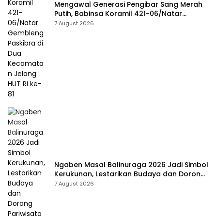
Mengawal Generasi Pengibar Sang Merah
Putih, Babinsa Koramil 421-06/Natar
Gembleng Paskibra di Dua Kecamatan
7 August 2026
Jelang HUT RI ke-81
Ngaben Masal Balinuraga 2026 Jadi Simbol
Kerukunan, Lestarikan Budaya dan Dorong
Pariwisata Lampung Selatan
7 August 2026