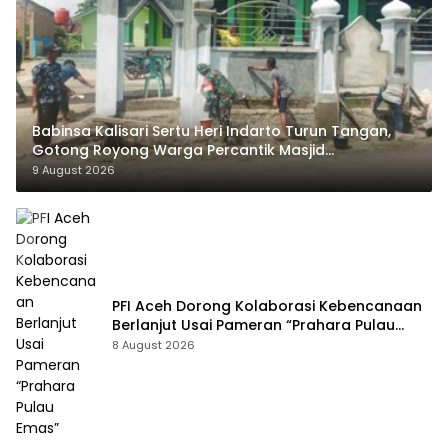
Babinsa Kalisari Sertu Heri Indarto Turun Tangan,
Gotong Royong Warga Percantik Masjid
Miftahussalam
9 August 2026
PFI Aceh Dorong Kolaborasi Kebencanaan
Berlanjut Usai Pameran “Prahara Pulau
Emas”
8 August 2026