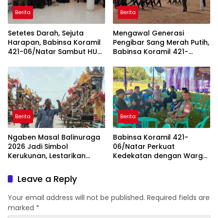
Berita
Berita
Setetes Darah, Sejuta
Mengawal Generasi
Harapan, Babinsa Koramil
Pengibar Sang Merah Putih,
421-06/Natar Sambut HUT
Babinsa Koramil 421-
ke-1 Kodam XXI/Radin
06/Natar Gembleng
Inten
Paskibra di Dua
Kecamatan Jelang HUT RI
ke-81
Berita
Berita
Ngaben Masal Balinuraga
Babinsa Koramil 421-
2026 Jadi Simbol
06/Natar Perkuat
Kerukunan, Lestarikan
Kedekatan dengan Warga
Budaya dan Dorong
Lewat Komsos, Bangun
Pariwisata Lampung
Sinergi di Natar dan
Leave a Reply
Selatan
Tegineneng
Your email address will not be published.
Required fields are
marked
*