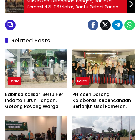
Sukseskan Ketahanan Pangan, Babinsa
Koramil 421-06/Natar, Bantu Petani Panen
Padi
Related Posts
Berita
Berita
Babinsa Kalisari Sertu Heri
PFI Aceh Dorong
Indarto Turun Tangan,
Kolaborasi Kebencanaan
Gotong Royong Warga
Berlanjut Usai Pameran
Percantik Masjid
“Prahara Pulau Emas”
Miftahussalam