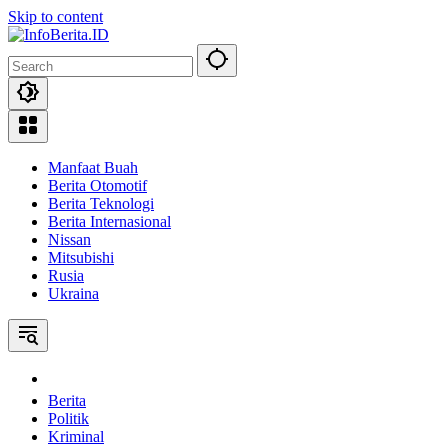
Skip to content
Manfaat Buah
Berita Otomotif
Berita Teknologi
Berita Internasional
Nissan
Mitsubishi
Rusia
Ukraina
Home
Berita
Politik
Kriminal