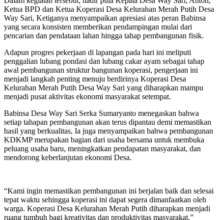
Dalam kegiatan tersebut, hadir pula Kepala Desa Way Sari, Anton,
Ketua BPD dan Ketua Koperasi Desa Kelurahan Merah Putih Desa
Way Sari, Ketiganya menyampaikan apresiasi atas peran Babinsa
yang secara konsisten memberikan pendampingan mulai dari
pencarian dan pendataan lahan hingga tahap pembangunan fisik.
Adapun progres pekerjaan di lapangan pada hari ini meliputi
penggalian lubang pondasi dan lubang cakar ayam sebagai tahap
awal pembangunan struktur bangunan koperasi, pengerjaan ini
menjadi langkah penting menuju berdirinya Koperasi Desa
Kelurahan Merah Putih Desa Way Sari yang diharapkan mampu
menjadi pusat aktivitas ekonomi masyarakat setempat.
Babinsa Desa Way Sari Serka Sumaryanto menegaskan bahwa
setiap tahapan pembangunan akan terus dipantau demi memastikan
hasil yang berkualitas, Ia juga menyampaikan bahwa pembangunan
KDKMP merupakan bagian dari usaha bersama untuk membuka
peluang usaha baru, meningkatkan pendapatan masyarakat, dan
mendorong keberlanjutan ekonomi Desa.
“Kami ingin memastikan pembangunan ini berjalan baik dan selesai
tepat waktu sehingga koperasi ini dapat segera dimanfaatkan oleh
warga. Koperasi Desa Kelurahan Merah Putih diharapkan menjadi
ruang tumbuh bagi kreativitas dan produktivitas masyarakat,”