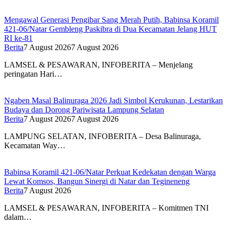
Mengawal Generasi Pengibar Sang Merah Putih, Babinsa Koramil
421-06/Natar Gembleng Paskibra di Dua Kecamatan Jelang HUT
RI ke-81
Berita
7 August 2026
7 August 2026
LAMSEL & PESAWARAN, INFOBERITA – Menjelang
peringatan Hari…
Ngaben Masal Balinuraga 2026 Jadi Simbol Kerukunan, Lestarikan
Budaya dan Dorong Pariwisata Lampung Selatan
Berita
7 August 2026
7 August 2026
LAMPUNG SELATAN, INFOBERITA – Desa Balinuraga,
Kecamatan Way…
Babinsa Koramil 421-06/Natar Perkuat Kedekatan dengan Warga
Lewat Komsos, Bangun Sinergi di Natar dan Tegineneng
Berita
7 August 2026
LAMSEL & PESAWARAN, INFOBERITA – Komitmen TNI
dalam…