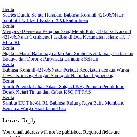
Berita
Setetes Darah, Sejuta Harapan, Babinsa Koramil 421-06/Natar
Sambut HUT ke-1 Kodam XXI/Radin Inten
Berita
Mengawal Generasi Pengibar Sang Merah Putih, Babinsa Koramil
421-06/Natar Gembleng Paskibra di Dua Kecamatan Jelang HUT
RI ke-81
Berita
Ngaben Masal Balinuraga 2026 Jadi Simbol Kerukunan, Lestarikan
Budaya dan Dorong Pariwisata Lampung Selatan
Berita
Babinsa Koramil 421-06/Natar Perkuat Kedekatan dengan Warga
Lewat Komsos, Bangun Sinergi di Natar dan Tegineneng
Berita
Soroti Polemik Lahan Sitaan Satgas PKH, Pemuda Peduli Inhu
Desak Kejari Tinjau dan Cabut KSO PT PAS
Berita
Sambut HUT ke-81 RI, Babinsa Rulung Raya Bahu Membahu
Bersama Warga Hiasi Jalan Desa
Leave a Reply
Your email address will not be published.
Required fields are