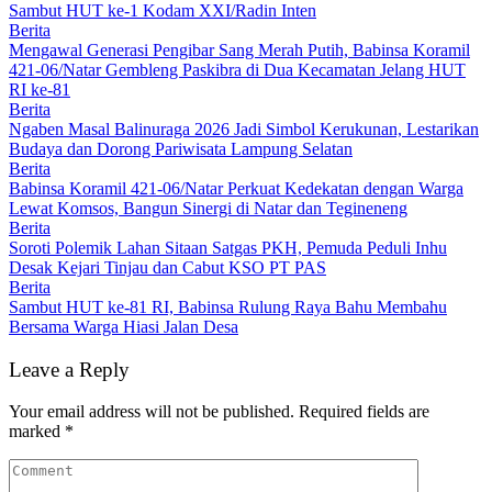
Sambut HUT ke-1 Kodam XXI/Radin Inten
Berita
Mengawal Generasi Pengibar Sang Merah Putih, Babinsa Koramil
421-06/Natar Gembleng Paskibra di Dua Kecamatan Jelang HUT
RI ke-81
Berita
Ngaben Masal Balinuraga 2026 Jadi Simbol Kerukunan, Lestarikan
Budaya dan Dorong Pariwisata Lampung Selatan
Berita
Babinsa Koramil 421-06/Natar Perkuat Kedekatan dengan Warga
Lewat Komsos, Bangun Sinergi di Natar dan Tegineneng
Berita
Soroti Polemik Lahan Sitaan Satgas PKH, Pemuda Peduli Inhu
Desak Kejari Tinjau dan Cabut KSO PT PAS
Berita
Sambut HUT ke-81 RI, Babinsa Rulung Raya Bahu Membahu
Bersama Warga Hiasi Jalan Desa
Leave a Reply
Your email address will not be published.
Required fields are
marked
*