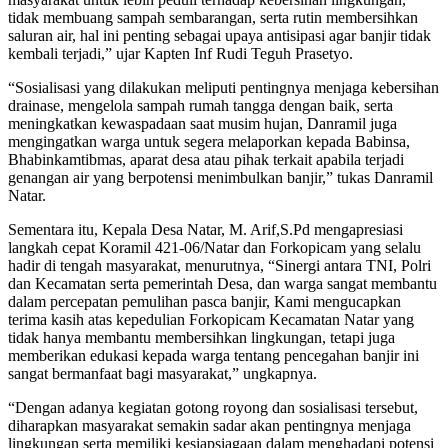
tidak membuang sampah sembarangan, serta rutin membersihkan
saluran air, hal ini penting sebagai upaya antisipasi agar banjir tidak
kembali terjadi,” ujar Kapten Inf Rudi Teguh Prasetyo.
“Sosialisasi yang dilakukan meliputi pentingnya menjaga kebersihan
drainase, mengelola sampah rumah tangga dengan baik, serta
meningkatkan kewaspadaan saat musim hujan, Danramil juga
mengingatkan warga untuk segera melaporkan kepada Babinsa,
Bhabinkamtibmas, aparat desa atau pihak terkait apabila terjadi
genangan air yang berpotensi menimbulkan banjir,” tukas Danramil
Natar.
Sementara itu, Kepala Desa Natar, M. Arif,S.Pd mengapresiasi
langkah cepat Koramil 421-06/Natar dan Forkopicam yang selalu
hadir di tengah masyarakat, menurutnya, “Sinergi antara TNI, Polri
dan Kecamatan serta pemerintah Desa, dan warga sangat membantu
dalam percepatan pemulihan pasca banjir, Kami mengucapkan
terima kasih atas kepedulian Forkopicam Kecamatan Natar yang
tidak hanya membantu membersihkan lingkungan, tetapi juga
memberikan edukasi kepada warga tentang pencegahan banjir ini
sangat bermanfaat bagi masyarakat,” ungkapnya.
“Dengan adanya kegiatan gotong royong dan sosialisasi tersebut,
diharapkan masyarakat semakin sadar akan pentingnya menjaga
lingkungan serta memiliki kesiapsiagaan dalam menghadapi potensi