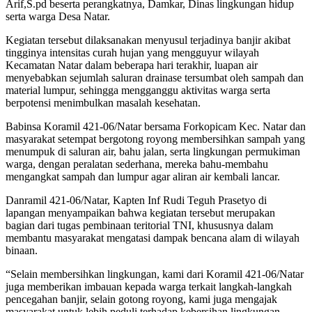
Arif,S.pd beserta perangkatnya, Damkar, Dinas lingkungan hidup
serta warga Desa Natar.
Kegiatan tersebut dilaksanakan menyusul terjadinya banjir akibat
tingginya intensitas curah hujan yang mengguyur wilayah
Kecamatan Natar dalam beberapa hari terakhir, luapan air
menyebabkan sejumlah saluran drainase tersumbat oleh sampah dan
material lumpur, sehingga mengganggu aktivitas warga serta
berpotensi menimbulkan masalah kesehatan.
Babinsa Koramil 421-06/Natar bersama Forkopicam Kec. Natar dan
masyarakat setempat bergotong royong membersihkan sampah yang
menumpuk di saluran air, bahu jalan, serta lingkungan permukiman
warga, dengan peralatan sederhana, mereka bahu-membahu
mengangkat sampah dan lumpur agar aliran air kembali lancar.
Danramil 421-06/Natar, Kapten Inf Rudi Teguh Prasetyo di
lapangan menyampaikan bahwa kegiatan tersebut merupakan
bagian dari tugas pembinaan teritorial TNI, khususnya dalam
membantu masyarakat mengatasi dampak bencana alam di wilayah
binaan.
“Selain membersihkan lingkungan, kami dari Koramil 421-06/Natar
juga memberikan imbauan kepada warga terkait langkah-langkah
pencegahan banjir, selain gotong royong, kami juga mengajak
masyarakat untuk lebih peduli terhadap kebersihan lingkungan,