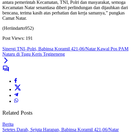
antara pemerintah Kecamatan, TNI, Polri dan masyarakat, semoga
Kecamatan Natar senantiasa diberi perlindungan dan dijauhkan dari
bencana, terima kasih atas perhatian dan kerja samanya,” pungkas
Camat Natar.
(Heriindarto952)
Post Views:
191
Sinergi TNI–Polri, Babinsa Koramil 421-06/Natar Kawal Pos PAM
Nataru di Tugu Keris Tegineneng
Related Posts
Berita
Setetes Darah, Sejuta Harapan, Babinsa Koramil 421-06/Natar