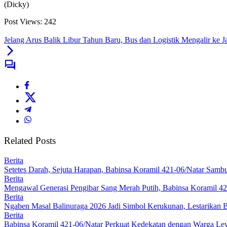
(Dicky​)
Post Views:
242
Jelang Arus Balik Libur Tahun Baru, Bus dan Logistik Mengalir ke 
Related Posts
Berita
Setetes Darah, Sejuta Harapan, Babinsa Koramil 421-06/Natar Sa
Berita
Mengawal Generasi Pengibar Sang Merah Putih, Babinsa Koramil 4
Berita
Ngaben Masal Balinuraga 2026 Jadi Simbol Kerukunan, Lestarikan 
Berita
Babinsa Koramil 421-06/Natar Perkuat Kedekatan dengan Warga Lew