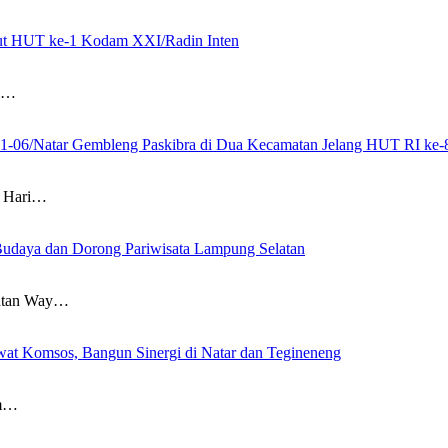
mbut HUT ke-1 Kodam XXI/Radin Inten
i…
21-06/Natar Gembleng Paskibra di Dua Kecamatan Jelang HUT RI ke-
 Hari…
Budaya dan Dorong Pariwisata Lampung Selatan
atan Way…
at Komsos, Bangun Sinergi di Natar dan Tegineneng
am…