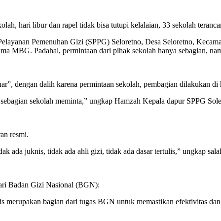
lah, hari libur dan rapel tidak bisa tutupi kelalaian, 33 sekolah teranc
 Pelayanan Pemenuhan Gizi (SPPG) Seloretno, Desa Seloretno, Keca
ima MBG. Padahal, permintaan dari pihak sekolah hanya sebagian, na
, dengan dalih karena permintaan sekolah, pembagian dilakukan di har
n sebagian sekolah meminta,” ungkap Hamzah Kepala dapur SPPG Soler
an resmi.
k ada juknis, tidak ada ahli gizi, tidak ada dasar tertulis,” ungkap sala
ari Badan Gizi Nasional (BGN):
s merupakan bagian dari tugas BGN untuk memastikan efektivitas da