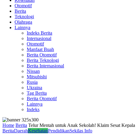
Kesehatan
Otomotif
Berita
Teknologi
Olahraga
Lainnya
Indeks Berita
Internasional
Otomotif
Manfaat Buah
Berita Otomotif
Berita Teknologi
Berita Internasional
Nissan
Mitsubishi
Rusia
Ukraina
Tag Berita
Berita Otomotif
Lainnya
Indeks
Home
Berita
Telur Mentah untuk Anak Sekolah! Klaim Sesat Kepal
Berita
Daerah
Kesehatan
Pendidikan
Sekilas Info