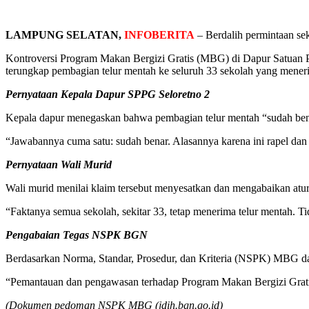
LAMPUNG SELATAN,
INFOBERITA
– Berdalih permintaan seko
Kontroversi Program Makan Bergizi Gratis (MBG) di Dapur Satuan
terungkap pembagian telur mentah ke seluruh 33 sekolah yang mener
Pernyataan Kepala Dapur SPPG Seloretno 2
Kepala dapur menegaskan bahwa pembagian telur mentah “sudah benar”
“Jawabannya cuma satu: sudah benar. Alasannya karena ini rapel da
Pernyataan Wali Murid
Wali murid menilai klaim tersebut menyesatkan dan mengabaikan atur
“Faktanya semua sekolah, sekitar 33, tetap menerima telur mentah. Tida
Pengabaian Tegas NSPK BGN
Berdasarkan Norma, Standar, Prosedur, dan Kriteria (NSPK) MBG d
“Pemantauan dan pengawasan terhadap Program Makan Bergizi Grati
(Dokumen pedoman NSPK MBG (jdih.bgn.go.id)