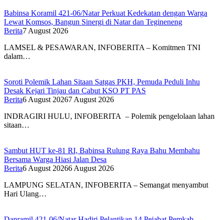
Babinsa Koramil 421-06/Natar Perkuat Kedekatan dengan Warga
Lewat Komsos, Bangun Sinergi di Natar dan Tegineneng
Berita
7 August 2026
LAMSEL & PESAWARAN, INFOBERITA – Komitmen TNI
dalam…
Soroti Polemik Lahan Sitaan Satgas PKH, Pemuda Peduli Inhu
Desak Kejari Tinjau dan Cabut KSO PT PAS
Berita
6 August 2026
7 August 2026
INDRAGIRI HULU, INFOBERITA – Polemik pengelolaan lahan
sitaan…
Sambut HUT ke-81 RI, Babinsa Rulung Raya Bahu Membahu
Bersama Warga Hiasi Jalan Desa
Berita
6 August 2026
6 August 2026
LAMPUNG SELATAN, INFOBERITA – Semangat menyambut
Hari Ulang…
Danramil 421-06/Natar Hadiri Pelantikan 14 Pejabat Pemkab