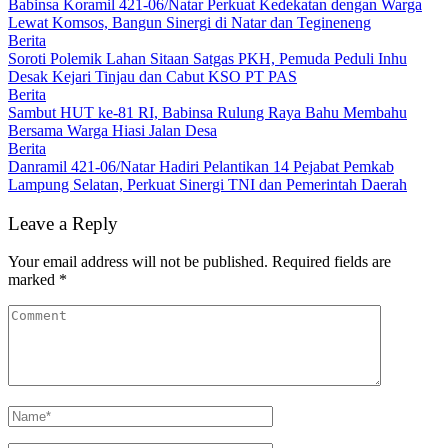
Babinsa Koramil 421-06/Natar Perkuat Kedekatan dengan Warga
Lewat Komsos, Bangun Sinergi di Natar dan Tegineneng
Berita
Soroti Polemik Lahan Sitaan Satgas PKH, Pemuda Peduli Inhu
Desak Kejari Tinjau dan Cabut KSO PT PAS
Berita
Sambut HUT ke-81 RI, Babinsa Rulung Raya Bahu Membahu
Bersama Warga Hiasi Jalan Desa
Berita
Danramil 421-06/Natar Hadiri Pelantikan 14 Pejabat Pemkab
Lampung Selatan, Perkuat Sinergi TNI dan Pemerintah Daerah
Leave a Reply
Your email address will not be published.
Required fields are
marked
*