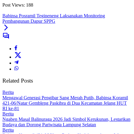
Post Views:
188
Babinsa Posramil Tegineneng Laksanakan Monitoring
Pembangunan Dapur SPPG
Related Posts
Berita
Mengawal Generasi Pengibar Sang Merah Putih, Babinsa Koramil
421-06/Natar Gembleng Paskibra di Dua Kecamatan Jelang HUT
RI ke-81
Berita
Ngaben Masal Balinuraga 2026 Jadi Simbol Kerukunan, Lestarikan
Budaya dan Dorong Pariwisata Lampung Selatan
Berita