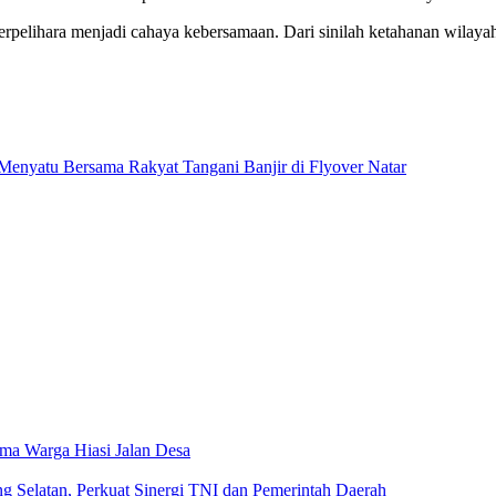
terpelihara menjadi cahaya kebersamaan. Dari sinilah ketahanan wila
Menyatu Bersama Rakyat Tangani Banjir di Flyover Natar
a Warga Hiasi Jalan Desa
g Selatan, Perkuat Sinergi TNI dan Pemerintah Daerah