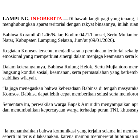
LAMPUNG,
INFOBERITA
—Di bawah langit pagi yang tenang, k
menghubungkan aparat teritorial dengan rakyat binaannya, inilah rua
Babinsa Koramil 421-06/Natar, Kodim 0421/Lamsel, Sertu Mujianto
Natar, Kabupaten Lampung Selatan, Jum’at (09/01/2026).
Kegiatan Komsos tersebut menjadi sarana pembinaan teritorial sekali
emosional yang memperkuat sinergi dalam menjaga keamanan serta k
Dalam keterangannya, Babinsa Rulung Helok, Sertu Mujiantoro meny
langsung kondisi sosial, keamanan, serta permasalahan yang berkemba
stabilitas wilayah.
“Ia juga menegaskan bahwa keberadaan Babinsa di tengah masyarakat
Komsos, Babinsa dapat lebih cepat memberikan solusi serta mendoro
Sementara itu, perwakilan warga Bapak Amirudin menyampaikan apres
dan menumbuhkan kepercayaan warga terhadap peran TNI, khususnya
“Ia menambahkan bahwa komunikasi yang terjalin selama ini membua
seperti ini terus dilaksanakan, karena mampu mempererat hubungan s