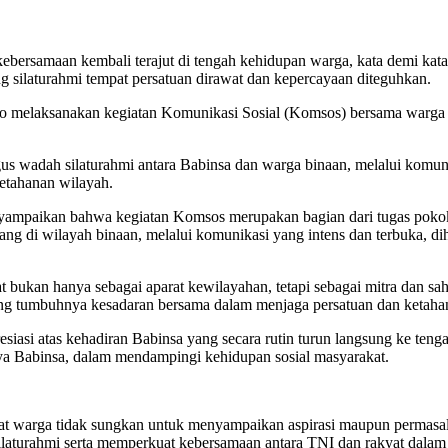
ebersamaan kembali terajut di tengah kehidupan warga, kata demi kat
ng silaturahmi tempat persatuan dirawat dan kepercayaan diteguhkan.
ro melaksanakan kegiatan Komunikasi Sosial (Komsos) bersama warg
gus wadah silaturahmi antara Babinsa dan warga binaan, melalui komun
etahanan wilayah.
ampaikan bahwa kegiatan Komsos merupakan bagian dari tugas pokok 
ng di wilayah binaan, melalui komunikasi yang intens dan terbuka, di
 bukan hanya sebagai aparat kewilayahan, tetapi sebagai mitra dan s
ng tumbuhnya kesadaran bersama dalam menjaga persatuan dan ketahan
iasi atas kehadiran Babinsa yang secara rutin turun langsung ke te
 Babinsa, dalam mendampingi kehidupan sosial masyarakat.
t warga tidak sungkan untuk menyampaikan aspirasi maupun permasal
ilaturahmi serta memperkuat kebersamaan antara TNI dan rakyat dalam