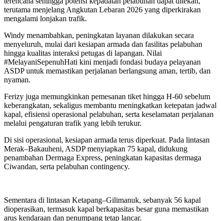
terencana sehingga potensi kepadatan pelabuhan dapat ditekan,
terutama menjelang Angkutan Lebaran 2026 yang diperkirakan
mengalami lonjakan trafik.
Windy menambahkan, peningkatan layanan dilakukan secara
menyeluruh, mulai dari kesiapan armada dan fasilitas pelabuhan
hingga kualitas interaksi petugas di lapangan. Nilai
#MelayaniSepenuhHati kini menjadi fondasi budaya pelayanan
ASDP untuk memastikan perjalanan berlangsung aman, tertib, dan
nyaman.
Ferizy juga memungkinkan pemesanan tiket hingga H-60 sebelum
keberangkatan, sekaligus membantu meningkatkan ketepatan jadwal
kapal, efisiensi operasional pelabuhan, serta keselamatan perjalanan
melalui pengaturan trafik yang lebih terukur.
Di sisi operasional, kesiapan armada terus diperkuat. Pada lintasan
Merak–Bakauheni, ASDP menyiapkan 75 kapal, didukung
penambahan Dermaga Express, peningkatan kapasitas dermaga
Ciwandan, serta pelabuhan contingency.
Sementara di lintasan Ketapang–Gilimanuk, sebanyak 56 kapal
dioperasikan, termasuk kapal berkapasitas besar guna memastikan
arus kendaraan dan penumpang tetap lancar.