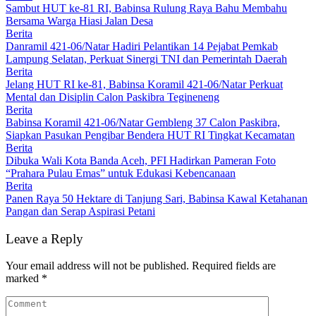
Sambut HUT ke-81 RI, Babinsa Rulung Raya Bahu Membahu
Bersama Warga Hiasi Jalan Desa
Berita
Danramil 421-06/Natar Hadiri Pelantikan 14 Pejabat Pemkab
Lampung Selatan, Perkuat Sinergi TNI dan Pemerintah Daerah
Berita
Jelang HUT RI ke-81, Babinsa Koramil 421-06/Natar Perkuat
Mental dan Disiplin Calon Paskibra Tegineneng
Berita
Babinsa Koramil 421-06/Natar Gembleng 37 Calon Paskibra,
Siapkan Pasukan Pengibar Bendera HUT RI Tingkat Kecamatan
Berita
Dibuka Wali Kota Banda Aceh, PFI Hadirkan Pameran Foto
“Prahara Pulau Emas” untuk Edukasi Kebencanaan
Berita
Panen Raya 50 Hektare di Tanjung Sari, Babinsa Kawal Ketahanan
Pangan dan Serap Aspirasi Petani
Leave a Reply
Your email address will not be published.
Required fields are
marked
*