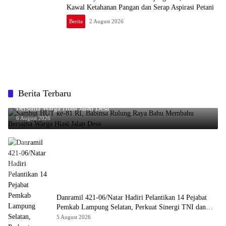
Kawal Ketahanan Pangan dan Serap Aspirasi Petani
Berita
2 August 2026
Berita Terbaru
Sambut HUT ke-81 RI, Babinsa Rulung Raya Bahu Membahu
Bersama Warga Hiasi Jalan Desa
6 August 2026
Danramil 421-06/Natar Hadiri Pelantikan 14 Pejabat
Pemkab Lampung Selatan, Perkuat Sinergi TNI dan
Pemerintah Daerah
5 August 2026