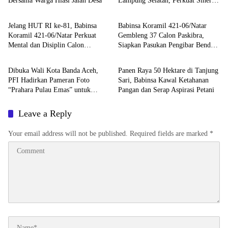
Bersama Warga Hiasi Jalan Desa
Lampung Selatan, Perkuat Sinergi
Berita
Berita
TNI dan Pemerintah Daerah
Jelang HUT RI ke-81, Babinsa
Babinsa Koramil 421-06/Natar
Koramil 421-06/Natar Perkuat
Gembleng 37 Calon Paskibra,
Mental dan Disiplin Calon
Siapkan Pasukan Pengibar Bendera
Berita
Berita
Paskibra Tegineneng
HUT RI Tingkat Kecamatan
Dibuka Wali Kota Banda Aceh,
Panen Raya 50 Hektare di Tanjung
PFI Hadirkan Pameran Foto
Sari, Babinsa Kawal Ketahanan
“Prahara Pulau Emas” untuk
Pangan dan Serap Aspirasi Petani
Edukasi Kebencanaan
Leave a Reply
Your email address will not be published.
Required fields are marked
*