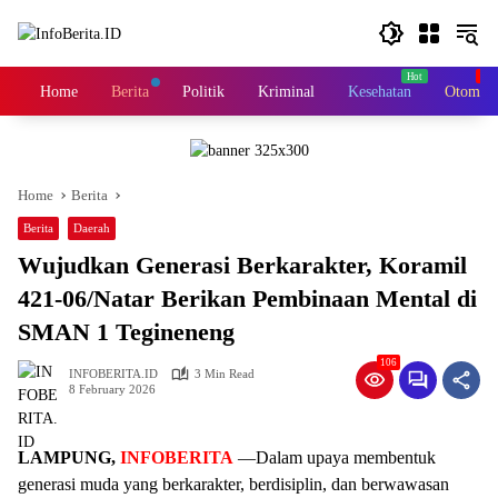
Skip
to
content
Home
Berita
Politik
Kriminal
Kesehatan
Otomoti
Home
Berita
Berita
Daerah
Wujudkan Generasi Berkarakter, Koramil
421-06/Natar Berikan Pembinaan Mental di
SMAN 1 Tegineneng
106
INFOBERITA.ID
3 Min Read
8 February 2026
LAMPUNG,
INFOBERITA
—Dalam upaya membentuk
generasi muda yang berkarakter, berdisiplin, dan berwawasan