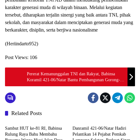
karakter generasi muda di wilayah binaan. Melalui kegiatan
tersebut, diharapkan terjalin sinergi yang baik antara TNI, pihak
sekolah, dan masyarakat dalam menciptakan generasi muda yang
berkarakter, disiplin, serta berjiwa nasionalisme
(Heriindarto952)
Post Views:
106
Pererat Kemanunggalan TNI dan Rakyat, Babinsa
Koramil 421-06/Natar Bantu Pembangunan Gorong-
Gorong
Related Posts
Berita
Berita
Sambut HUT ke-81 RI, Babinsa
Danramil 421-06/Natar Hadiri
Rulung Raya Bahu Membahu
Pelantikan 14 Pejabat Pemkab