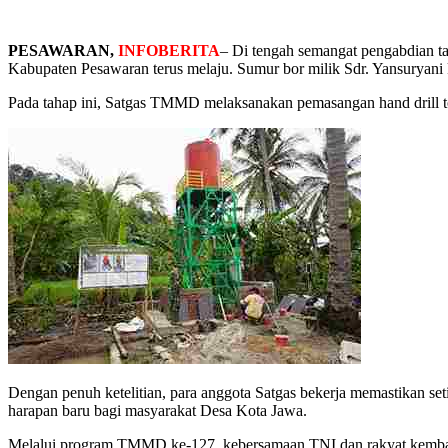
PESAWARAN,
INFOBERITA
– Di tengah semangat pengabdian 
Kabupaten Pesawaran terus melaju. Sumur bor milik Sdr. Yansuryani k
Pada tahap ini, Satgas TMMD melaksanakan pemasangan hand drill tow
Dengan penuh ketelitian, para anggota Satgas bekerja memastikan set
harapan baru bagi masyarakat Desa Kota Jawa.
Melalui program TMMD ke-127, kebersamaan TNI dan rakyat kembali 