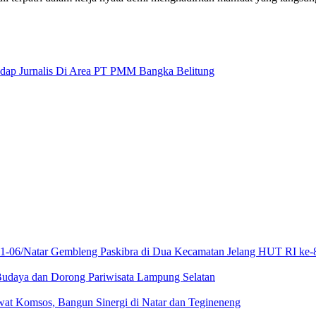
adap Jurnalis Di Area PT PMM Bangka Belitung
21-06/Natar Gembleng Paskibra di Dua Kecamatan Jelang HUT RI ke-
Budaya dan Dorong Pariwisata Lampung Selatan
at Komsos, Bangun Sinergi di Natar dan Tegineneng