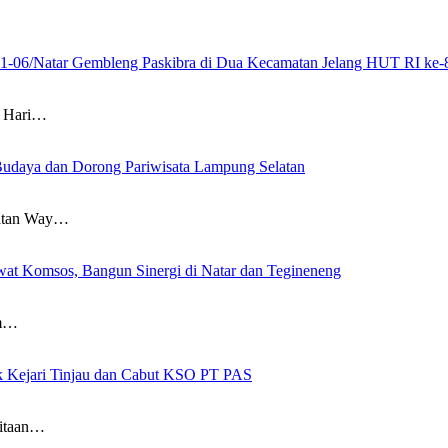
21-06/Natar Gembleng Paskibra di Dua Kecamatan Jelang HUT RI ke-
 Hari…
Budaya dan Dorong Pariwisata Lampung Selatan
atan Way…
at Komsos, Bangun Sinergi di Natar dan Tegineneng
am…
ak Kejari Tinjau dan Cabut KSO PT PAS
itaan…