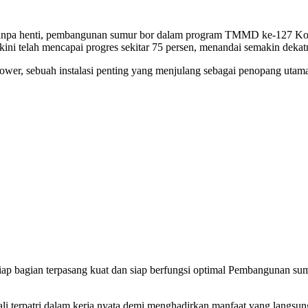
tanpa henti, pembangunan sumur bor dalam program TMMD ke-127 Ko
ini telah mencapai progres sekitar 75 persen, menandai semakin dekat
er, sebuah instalasi penting yang menjulang sebagai penopang utama 
iap bagian terpasang kuat dan siap berfungsi optimal Pembangunan sumur
terpatri dalam kerja nyata demi menghadirkan manfaat yang langsung