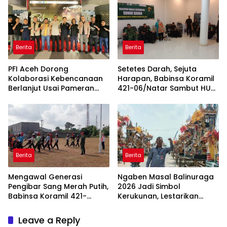
Berita
Berita
PFI Aceh Dorong
Setetes Darah, Sejuta
Kolaborasi Kebencanaan
Harapan, Babinsa Koramil
Berlanjut Usai Pameran
421-06/Natar Sambut HUT
“Prahara Pulau Emas”
ke-1 Kodam XXI/Radin
Inten
Berita
Berita
Mengawal Generasi
Ngaben Masal Balinuraga
Pengibar Sang Merah Putih,
2026 Jadi Simbol
Babinsa Koramil 421-
Kerukunan, Lestarikan
06/Natar Gembleng
Budaya dan Dorong
Paskibra di Dua
Pariwisata Lampung
Leave a Reply
Kecamatan Jelang HUT RI
Selatan