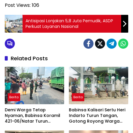
Post Views:
106
Antisipasi Lonjakan 5,8 Juta Pemudik, ASDP
Perkuat Layanan Nasional
Related Posts
Berita
Berita
Demi Warga Tetap
Babinsa Kalisari Sertu Heri
Nyaman, Babinsa Koramil
Indarto Turun Tangan,
421-06/Natar Turun
Gotong Royong Warga
Tangan Atur Lalu Lintas di
Percantik Masjid
Depan Masjid Baiturrohim
Miftahussalam