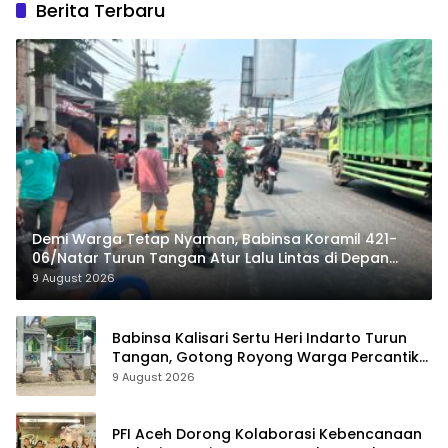
Berita Terbaru
Demi Warga Tetap Nyaman, Babinsa Koramil 421-
06/Natar Turun Tangan Atur Lalu Lintas di Depan
Masjid Baiturrohim
9 August 2026
Babinsa Kalisari Sertu Heri Indarto Turun
Tangan, Gotong Royong Warga Percantik
Masjid Miftahussalam
9 August 2026
PFI Aceh Dorong Kolaborasi Kebencanaan