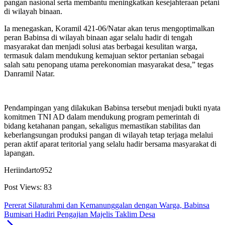
pangan nasional serta membantu meningkatkan kesejahteraan petani
di wilayah binaan.
Ia menegaskan, Koramil 421-06/Natar akan terus mengoptimalkan
peran Babinsa di wilayah binaan agar selalu hadir di tengah
masyarakat dan menjadi solusi atas berbagai kesulitan warga,
termasuk dalam mendukung kemajuan sektor pertanian sebagai
salah satu penopang utama perekonomian masyarakat desa,” tegas
Danramil Natar.
Pendampingan yang dilakukan Babinsa tersebut menjadi bukti nyata
komitmen TNI AD dalam mendukung program pemerintah di
bidang ketahanan pangan, sekaligus memastikan stabilitas dan
keberlangsungan produksi pangan di wilayah tetap terjaga melalui
peran aktif aparat teritorial yang selalu hadir bersama masyarakat di
lapangan.
Heriindarto952
Post Views:
83
Pererat Silaturahmi dan Kemanunggalan dengan Warga, Babinsa
Bumisari Hadiri Pengajian Majelis Taklim Desa