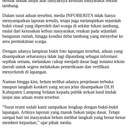
bentuk tindak lanjut atas banyaknya keluhan masyarakat sekitar
tambang.
Dalam surat aduan tersebut, media INFOBERITA tidak hanya
menyampaikan laporan tertulis, tetapi juga melampirkan sejumlah
bukti visual yang diperoleh dari warga di sekitar lokasi tambang,
mulai dari kerusakan kebun masyarakat, retakan pada sejumlah
bangunan rumah, hingga kondisi debu tambang yang menyebar ke
area permukiman warga.
Dengan adanya lampiran bukti foto lapangan tersebut, aduan yang
disampaikan seharusnya tidak lagi dipandang sebagai informasi
sepihak semata, melainkan cukup menjadi dasar bagi instansi teknis
daerah untuk segera melakukan pemeriksaan dan verifikasi
menyeluruh di lapangan.
Namun hingga kini, belum terlihat adanya penjelasan terbuka
maupun langkah konkret yang secara jelas disampaikan DLH
Kabupaten Lampung Selatan kepada publik terkait hasil tindak
lanjut atas aduan resmi tersebut.
“Surat resmi sudah kami sampaikan lengkap dengan bukti-bukti
lapangan. Artinya laporan yang masuk bukan tanpa dasar. Tetapi
sampai hari ini masyarakat belum melihat langkah yang benar-benar
memberi kepastian,” ujar pihak media.