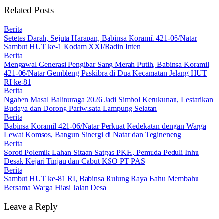
Related Posts
Berita
Setetes Darah, Sejuta Harapan, Babinsa Koramil 421-06/Natar
Sambut HUT ke-1 Kodam XXI/Radin Inten
Berita
Mengawal Generasi Pengibar Sang Merah Putih, Babinsa Koramil
421-06/Natar Gembleng Paskibra di Dua Kecamatan Jelang HUT
RI ke-81
Berita
Ngaben Masal Balinuraga 2026 Jadi Simbol Kerukunan, Lestarikan
Budaya dan Dorong Pariwisata Lampung Selatan
Berita
Babinsa Koramil 421-06/Natar Perkuat Kedekatan dengan Warga
Lewat Komsos, Bangun Sinergi di Natar dan Tegineneng
Berita
Soroti Polemik Lahan Sitaan Satgas PKH, Pemuda Peduli Inhu
Desak Kejari Tinjau dan Cabut KSO PT PAS
Berita
Sambut HUT ke-81 RI, Babinsa Rulung Raya Bahu Membahu
Bersama Warga Hiasi Jalan Desa
Leave a Reply