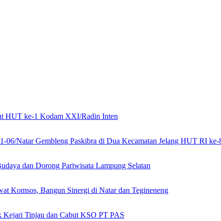
mbut HUT ke-1 Kodam XXI/Radin Inten
21-06/Natar Gembleng Paskibra di Dua Kecamatan Jelang HUT RI ke-
Budaya dan Dorong Pariwisata Lampung Selatan
at Komsos, Bangun Sinergi di Natar dan Tegineneng
ak Kejari Tinjau dan Cabut KSO PT PAS