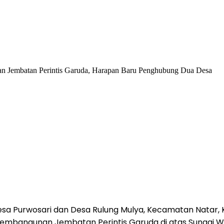
n Jembatan Perintis Garuda, Harapan Baru Penghubung Dua Desa
a Purwosari dan Desa Rulung Mulya, Kecamatan Natar, K
Pembangunan Jembatan Perintis Garuda di atas Sungai W