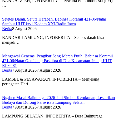
BANDA ACEH, INFOBERITA — Pewarta Foto Indonesia (PFI)
…
Setetes Darah, Sejuta Harapan, Babinsa Koramil 421-06/Natar
Sambut HUT ke-1 Kodam XXI/Radin Inten
Berita
8 August 2026
BANDAR LAMPUNG, INFOBERITA – Setetes darah bisa
menjadi…
Mengawal Generasi Pengibar Sang Merah Putih, Babinsa Koramil
421-06/Natar Gembleng Paskibra di Dua Kecamatan Jelang HUT
RI ke-81
Berita
7 August 2026
7 August 2026
LAMSEL & PESAWARAN, INFOBERITA – Menjelang
peringatan Hari…
Ngaben Masal Balinuraga 2026 Jadi Simbol Kerukunan, Lestarikan
Budaya dan Dorong Pariwisata Lampung Selatan
Berita
7 August 2026
7 August 2026
LAMPUNG SELATAN, INFOBERITA – Desa Balinuraga,