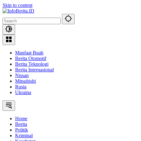
Skip to content
Manfaat Buah
Berita Otomotif
Berita Teknologi
Berita Internasional
Nissan
Mitsubishi
Rusia
Ukraina
Home
Berita
Politik
Kriminal