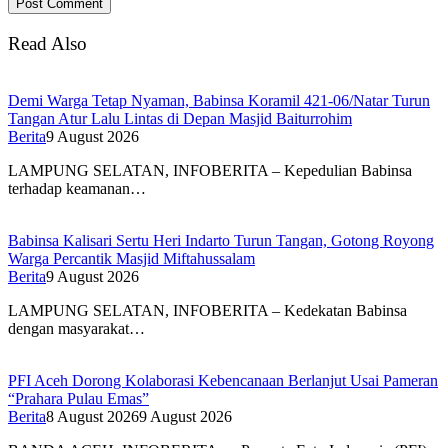
Read Also
Demi Warga Tetap Nyaman, Babinsa Koramil 421-06/Natar Turun
Tangan Atur Lalu Lintas di Depan Masjid Baiturrohim
Berita
9 August 2026
LAMPUNG SELATAN, INFOBERITA – Kepedulian Babinsa
terhadap keamanan…
Babinsa Kalisari Sertu Heri Indarto Turun Tangan, Gotong Royong
Warga Percantik Masjid Miftahussalam
Berita
9 August 2026
LAMPUNG SELATAN, INFOBERITA – Kedekatan Babinsa
dengan masyarakat…
PFI Aceh Dorong Kolaborasi Kebencanaan Berlanjut Usai Pameran
“Prahara Pulau Emas”
Berita
8 August 2026
9 August 2026