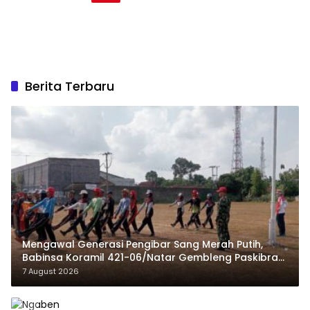
Berita Terbaru
Mengawal Generasi Pengibar Sang Merah Putih,
Babinsa Koramil 421-06/Natar Gembleng Paskibra
di Dua Kecamatan Jelang HUT RI ke-81
7 August 2026