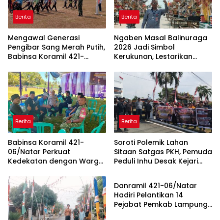
Berita
Berita
Mengawal Generasi
Ngaben Masal Balinuraga
Pengibar Sang Merah Putih,
2026 Jadi Simbol
Babinsa Koramil 421-
Kerukunan, Lestarikan
06/Natar Gembleng
Budaya dan Dorong
Paskibra di Dua
Pariwisata Lampung
Kecamatan Jelang HUT RI
Selatan
ke-81
Berita
Berita
Babinsa Koramil 421-
Soroti Polemik Lahan
06/Natar Perkuat
Sitaan Satgas PKH, Pemuda
Kedekatan dengan Warga
Peduli Inhu Desak Kejari
Berita
Lewat Komsos, Bangun
Tinjau dan Cabut KSO PT
Sinergi di Natar dan
PAS
Danramil 421-06/Natar
Tegineneng
Hadiri Pelantikan 14
Pejabat Pemkab Lampung
Selatan, Perkuat Sinergi TNI