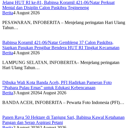
Jelang HUT RI ke-81, Babinsa Koramil 421-06/Natar Perkuat
Mental dan Disiplin Calon Paskibra Tegineneng
Berita
4 August 2026
PESAWARAN, INFOBERITA – Menjelang peringatan Hari Ulang
Tahun…
Babinsa Koramil 421-06/Natar Gembleng 37 Calon Paskibra,
Siapkan Pasukan Pengibar Bendera HUT RI Tingkat Kecamatan
Berita
4 August 2026
LAMPUNG SELATAN, INFOBERITA– Menjelang peringatan
Hari Ulang Tahun…
Dibuka Wali Kota Banda Aceh, PFI Hadirkan Pameran Foto
“Prahara Pulau Emas” untuk Edukasi Kebencanaan
Berita
3 August 2026
4 August 2026
BANDA ACEH, INFOBERITA – Pewarta Foto Indonesia (PFI)…
Panen Raya 50 Hektare di Tanjung Sari, Babinsa Kawal Ketahanan
Pangan dan Serap Aspirasi Petani
Berita
2 August 2026
2 August 2026