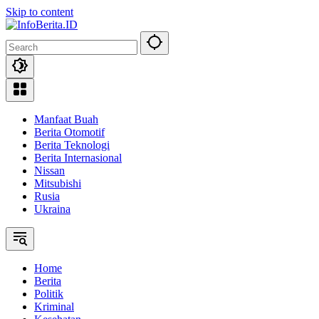
Skip to content
Manfaat Buah
Berita Otomotif
Berita Teknologi
Berita Internasional
Nissan
Mitsubishi
Rusia
Ukraina
Home
Berita
Politik
Kriminal