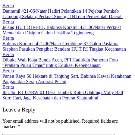
Berita
Danramil 421-06/Natar Hadiri Pelantikan 14 Pejabat Pemkab
Lampung Selatan, Perkuat Sinergi TNI dan Pemerintah Daerah
Berita
Jelang HUT RI ke-81, Babinsa Koramil 421-06/Natar Perkuat
Mental dan Disiplin Calon Paskibra Tegineneng
Berita
Babinsa Koramil 421-06/Natar Gembleng 37 Calon Paskibra,
Siapkan Pasukan Pengibar Bendera HUT RI Tingkat Kecamatan
Berita
Dibuka Wali Kota Banda Aceh, PFI Hadirkan Pameran Foto
“Prahara Pulau Emas” untuk Edukasi Kebencanaan
Berita
Panen Raya 50 Hektare di Tanjung Sari, Babinsa Kawal Ketahanan
Pangan dan Serap Aspirasi Petani
Berita
Ibu-Ibu RT 02/RW 01 Desa Tambak Rutin Olahraga Volly Ball
Sore Hari, Jaga Kesehatan dan Pererat Silaturahmi
Leave a Reply
Your email address will not be published.
Required fields are
marked
*