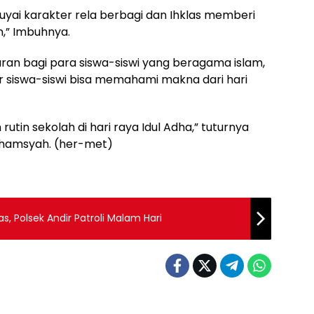
yai karakter rela berbagi dan Ihklas memberi
” Imbuhnya.
aran bagi para siswa-siswi yang beragama islam,
r siswa-siswi bisa memahami makna dari hari
rutin sekolah di hari raya Idul Adha,” tuturnya
Idhamsyah. (her-met)
, Polsek Andir Patroli Malam Hari
Berita