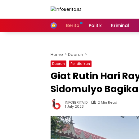
Skip
to
content
Home
Berita
Politik
Kriminal
Home
Daerah
Daerah
Pendidikan
Giat Rutin Hari Ra
Sidomulyo Bagika
INFOBERITA.ID
2 Min Read
1 July 2023