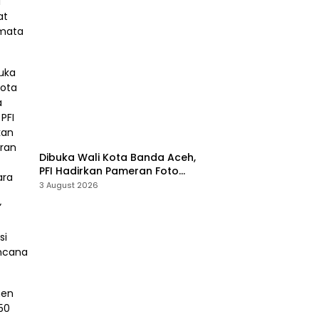
Dibuka Wali Kota Banda Aceh,
PFI Hadirkan Pameran Foto
“Prahara Pulau Emas” untuk
3 August 2026
Edukasi Kebencanaan