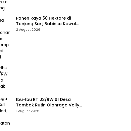
Panen Raya 50 Hektare di
Tanjung Sari, Babinsa Kawal
Ketahanan Pangan dan Serap
2 August 2026
Aspirasi Petani
Ibu-Ibu RT 02/RW 01 Desa
Tambak Rutin Olahraga Volly
Ball Sore Hari, Jaga Kesehatan
1 August 2026
dan Pererat Silaturahmi