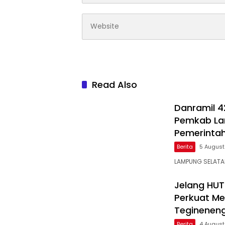
Read Also
Danramil 4
Pemkab Lam
Pemerinta
Berita
5 Augus
LAMPUNG SELATAN
Jelang HUT
Perkuat Men
Teginenen
Berita
4 Augus