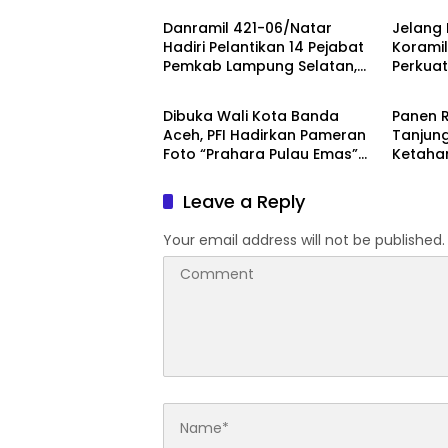
Danramil 421-06/Natar
Jelang 
Hadiri Pelantikan 14 Pejabat
Koramil
Pemkab Lampung Selatan,
Perkuat
Berita
Berita
Perkuat Sinergi TNI dan
Calon 
Pemerintah Daerah
Dibuka Wali Kota Banda
Panen R
Aceh, PFI Hadirkan Pameran
Tanjung
Foto “Prahara Pulau Emas”
Ketaha
untuk Edukasi Kebencanaan
Serap A
Leave a Reply
Your email address will not be published.