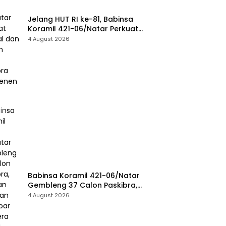
Jelang HUT RI ke-81, Babinsa
Koramil 421-06/Natar Perkuat
Mental dan Disiplin Calon
4 August 2026
Paskibra Tegineneng
Babinsa Koramil 421-06/Natar
Gembleng 37 Calon Paskibra,
Siapkan Pasukan Pengibar
4 August 2026
Bendera HUT RI Tingkat
Kecamatan