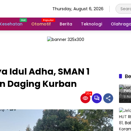
Thursday, August 6, 2026
Kesehatan
Otomotif
Berita
Teknologi
Olahrag
ya Idul Adha, SMAN 1
Be
n Daging Kurban
Dan
Pel
204
Sel
5 A
Pem