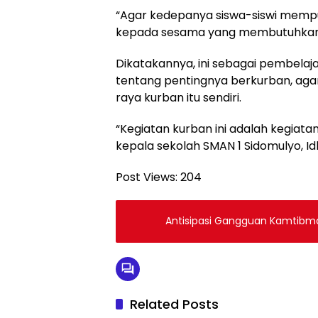
“Agar kedepanya siswa-siswi mempu
kepada sesama yang membutuhkan,
Dikatakannya, ini sebagai pembelaj
tentang pentingnya berkurban, aga
raya kurban itu sendiri.
“Kegiatan kurban ini adalah kegiatan 
kepala sekolah SMAN 1 Sidomulyo, 
Post Views:
204
Antisipasi Gangguan Kamtibmas
Related Posts
Berita
Berita