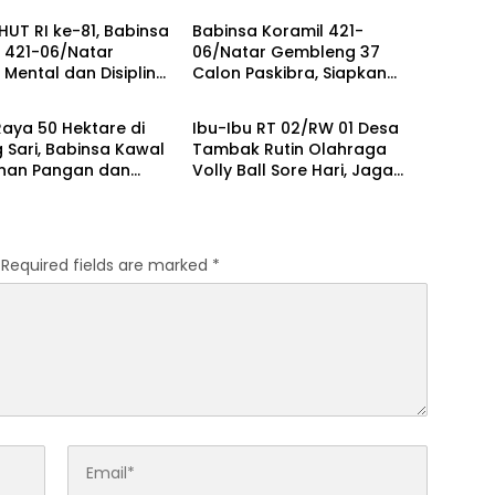
HUT RI ke-81, Babinsa
Babinsa Koramil 421-
 421-06/Natar
06/Natar Gembleng 37
 Mental dan Disiplin
Calon Paskibra, Siapkan
Berita
Paskibra Tegineneng
Pasukan Pengibar Bendera
HUT RI Tingkat Kecamatan
aya 50 Hektare di
Ibu-Ibu RT 02/RW 01 Desa
 Sari, Babinsa Kawal
Tambak Rutin Olahraga
nan Pangan dan
Volly Ball Sore Hari, Jaga
spirasi Petani
Kesehatan dan Pererat
Silaturahmi
Required fields are marked
*