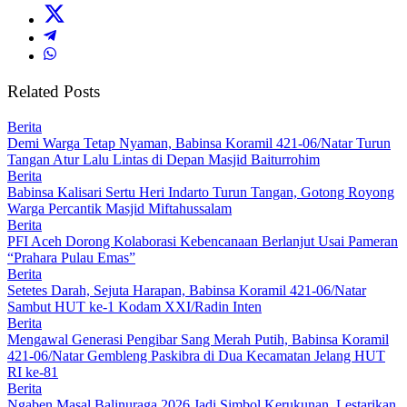
Related Posts
Berita
Demi Warga Tetap Nyaman, Babinsa Koramil 421-06/Natar Turun
Tangan Atur Lalu Lintas di Depan Masjid Baiturrohim
Berita
Babinsa Kalisari Sertu Heri Indarto Turun Tangan, Gotong Royong
Warga Percantik Masjid Miftahussalam
Berita
PFI Aceh Dorong Kolaborasi Kebencanaan Berlanjut Usai Pameran
“Prahara Pulau Emas”
Berita
Setetes Darah, Sejuta Harapan, Babinsa Koramil 421-06/Natar
Sambut HUT ke-1 Kodam XXI/Radin Inten
Berita
Mengawal Generasi Pengibar Sang Merah Putih, Babinsa Koramil
421-06/Natar Gembleng Paskibra di Dua Kecamatan Jelang HUT
RI ke-81
Berita
Ngaben Masal Balinuraga 2026 Jadi Simbol Kerukunan, Lestarikan