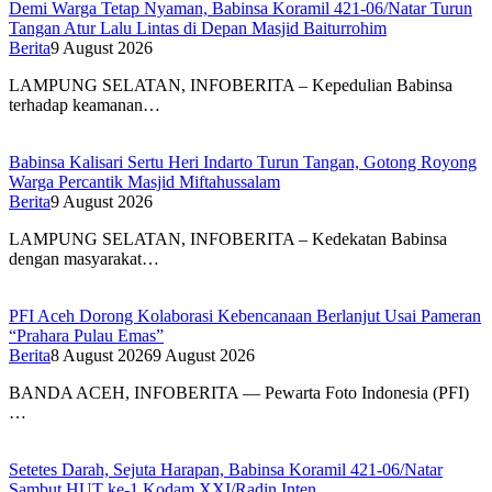
Demi Warga Tetap Nyaman, Babinsa Koramil 421-06/Natar Turun
Tangan Atur Lalu Lintas di Depan Masjid Baiturrohim
Berita
9 August 2026
LAMPUNG SELATAN, INFOBERITA – Kepedulian Babinsa
terhadap keamanan…
Babinsa Kalisari Sertu Heri Indarto Turun Tangan, Gotong Royong
Warga Percantik Masjid Miftahussalam
Berita
9 August 2026
LAMPUNG SELATAN, INFOBERITA – Kedekatan Babinsa
dengan masyarakat…
PFI Aceh Dorong Kolaborasi Kebencanaan Berlanjut Usai Pameran
“Prahara Pulau Emas”
Berita
8 August 2026
9 August 2026
BANDA ACEH, INFOBERITA — Pewarta Foto Indonesia (PFI)
…
Setetes Darah, Sejuta Harapan, Babinsa Koramil 421-06/Natar
Sambut HUT ke-1 Kodam XXI/Radin Inten