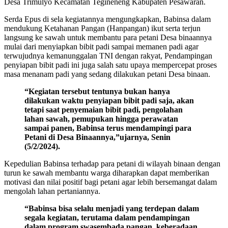
Desa Trimulyo Kecamatan Tegineneng Kabupaten Pesawaran.
Serda Epus di sela kegiatannya mengungkapkan, Babinsa dalam
mendukung Ketahanan Pangan (Hanpangan) ikut serta terjun
langsung ke sawah untuk membantu para petani Desa binaannya
mulai dari menyiapkan bibit padi sampai memanen padi agar
terwujudnya kemanunggalan TNI dengan rakyat, Pendampingan
penyiapan bibit padi ini juga salah satu upaya mempercepat proses
masa menanam padi yang sedang dilakukan petani Desa binaan.
“Kegiatan tersebut tentunya bukan hanya
dilakukan waktu penyiapan bibit padi saja, akan
tetapi saat penyemaian bibit padi, pengolahan
lahan sawah, pemupukan hingga perawatan
sampai panen, Babinsa terus mendampingi para
Petani di Desa Binaannya,”ujarnya, Senin
(5/2/2024).
Kepedulian Babinsa terhadap para petani di wilayah binaan dengan
turun ke sawah membantu warga diharapkan dapat memberikan
motivasi dan nilai positif bagi petani agar lebih bersemangat dalam
mengolah lahan pertaniannya.
“Babinsa bisa selalu menjadi yang terdepan dalam
segala kegiatan, terutama dalam pendampingan
dalam program swasembada pangan. keberadaan