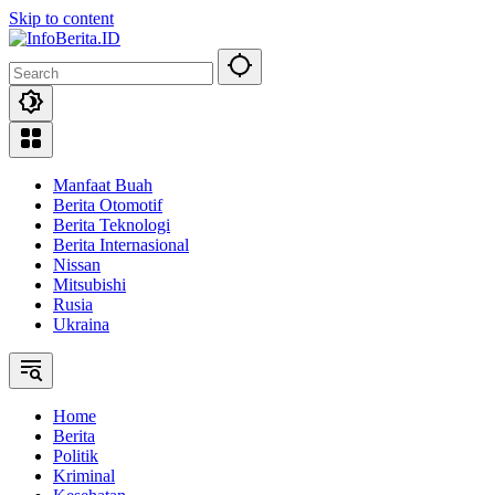
Skip to content
Manfaat Buah
Berita Otomotif
Berita Teknologi
Berita Internasional
Nissan
Mitsubishi
Rusia
Ukraina
Home
Berita
Politik
Kriminal