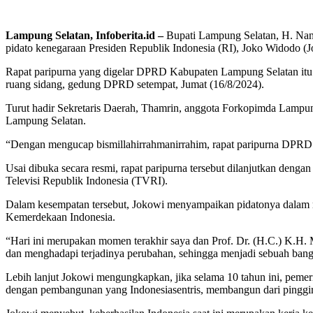
Lampung Selatan, Infoberita.id –
Bupati Lampung Selatan, H. Nan
pidato kenegaraan Presiden Republik Indonesia (RI), Joko Widodo (J
Rapat paripurna yang digelar DPRD Kabupaten Lampung Selatan itu d
ruang sidang, gedung DPRD setempat, Jumat (16/8/2024).
Turut hadir Sekretaris Daerah, Thamrin, anggota Forkopimda Lampung
Lampung Selatan.
“Dengan mengucap bismillahirrahmanirrahim, rapat paripurna DPRD 
Usai dibuka secara resmi, rapat paripurna tersebut dilanjutkan de
Televisi Republik Indonesia (TVRI).
Dalam kesempatan tersebut, Jokowi menyampaikan pidatonya dalam
Kemerdekaan Indonesia.
“Hari ini merupakan momen terakhir saya dan Prof. Dr. (H.C.) K.H. 
dan menghadapi terjadinya perubahan, sehingga menjadi sebuah bang
Lebih lanjut Jokowi mengungkapkan, jika selama 10 tahun ini, peme
dengan pembangunan yang Indonesiasentris, membangun dari pinggir