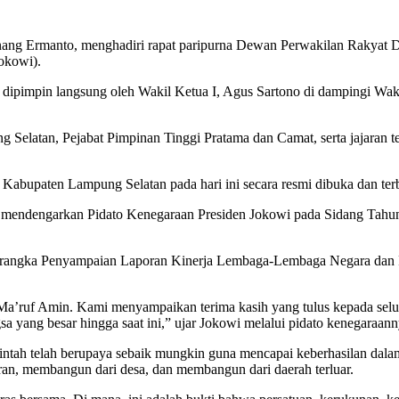
ang Ermanto, menghadiri rapat paripurna Dewan Perwakilan Rakyat
okowi).
ipimpin langsung oleh Wakil Ketua I, Agus Sartono di dampingi Wakil
 Selatan, Pejabat Pimpinan Tinggi Pratama dan Camat, serta jajaran 
Kabupaten Lampung Selatan pada hari ini secara resmi dibuka dan te
ngan mendengarkan Pidato Kenegaraan Presiden Jokowi pada Sidang Tah
 rangka Penyampaian Laporan Kinerja Lembaga-Lembaga Negara dan 
Ma’ruf Amin. Kami menyampaikan terima kasih yang tulus kepada selur
sa yang besar hingga saat ini,” ujar Jokowi melalui pidato kenegar
rintah telah berupaya sebaik mungkin guna mencapai keberhasilan dal
an, membangun dari desa, dan membangun dari daerah terluar.