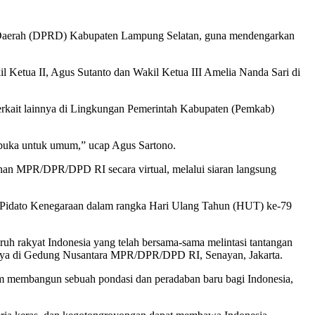
 Daerah (DPRD) Kabupaten Lampung Selatan, guna mendengarkan
 Ketua II, Agus Sutanto dan Wakil Ketua III Amelia Nanda Sari di
terkait lainnya di Lingkungan Pemerintah Kabupaten (Pemkab)
rbuka untuk umum,” ucap Agus Sartono.
unan MPR/DPR/DPD RI secara virtual, melalui siaran langsung
Pidato Kenegaraan dalam rangka Hari Ulang Tahun (HUT) ke-79
uh rakyat Indonesia yang telah bersama-sama melintasi tantangan
aannya di Gedung Nusantara MPR/DPR/DPD RI, Senayan, Jakarta.
am membangun sebuah pondasi dan peradaban baru bagi Indonesia,