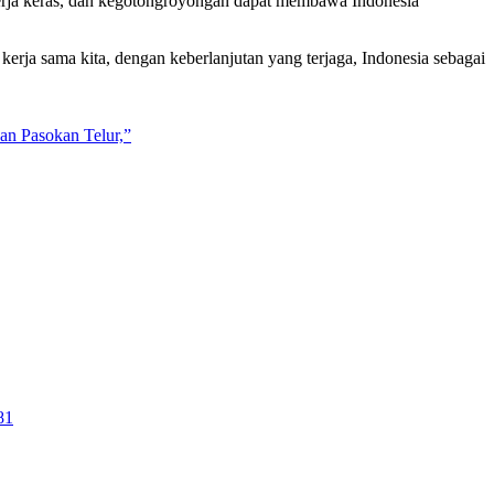
 kerja keras, dan kegotongroyongan dapat membawa Indonesia
kerja sama kita, dengan keberlanjutan yang terjaga, Indonesia sebagai
an Pasokan Telur,”
81