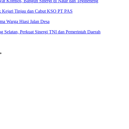
at Komsos, Bangun Sinergi di Natar dan Tegineneng
ak Kejari Tinjau dan Cabut KSO PT PAS
a Warga Hiasi Jalan Desa
g Selatan, Perkuat Sinergi TNI dan Pemerintah Daerah
*