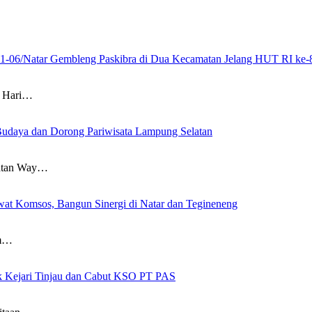
21-06/Natar Gembleng Paskibra di Dua Kecamatan Jelang HUT RI ke-
 Hari…
Budaya dan Dorong Pariwisata Lampung Selatan
atan Way…
at Komsos, Bangun Sinergi di Natar dan Tegineneng
am…
ak Kejari Tinjau dan Cabut KSO PT PAS