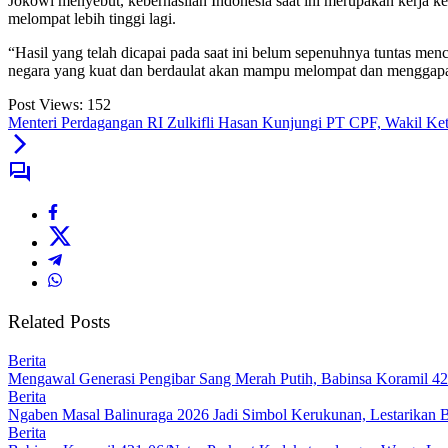
Jokowi menyebut, keberhasilan Indonesia saat ini merupakan kerja k
melompat lebih tinggi lagi.
“Hasil yang telah dicapai pada saat ini belum sepenuhnya tuntas menc
negara yang kuat dan berdaulat akan mampu melompat dan menggapai
Post Views:
152
Menteri Perdagangan RI Zulkifli Hasan Kunjungi PT CPF, Wakil Ke
Related Posts
Berita
Mengawal Generasi Pengibar Sang Merah Putih, Babinsa Koramil 4
Berita
Ngaben Masal Balinuraga 2026 Jadi Simbol Kerukunan, Lestarikan 
Berita