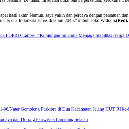
eras bersama. Di mana, ini adalah bukti bahwa persatuan, kerukunan,
apai hasil akhir. Namun, saya yakin dan percaya dengan persatuan dan 
 cita-cita Indonesia Emas di tahun 2045,” imbuh Joko Widodo.
(Red).
tua I DPRD Lamsel :”Kunjungan Ini Guna Menjaga Stabilitas Harga D
21-06/Natar Gembleng Paskibra di Dua Kecamatan Jelang HUT RI ke-
Budaya dan Dorong Pariwisata Lampung Selatan