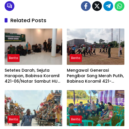
Related Posts
Berita
Berita
Setetes Darah, Sejuta
Mengawal Generasi
Harapan, Babinsa Koramil
Pengibar Sang Merah Putih,
421-06/Natar Sambut HUT
Babinsa Koramil 421-
ke-1 Kodam XXI/Radin
06/Natar Gembleng
Inten
Paskibra di Dua
Kecamatan Jelang HUT RI
ke-81
Berita
Berita