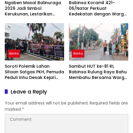
Ngaben Masal Balinuraga
Babinsa Koramil 421-
2026 Jadi Simbol
06/Natar Perkuat
Kerukunan, Lestarikan
Kedekatan dengan Warga
Budaya dan Dorong
Lewat Komsos, Bangun
Pariwisata Lampung
Sinergi di Natar dan
Selatan
Tegineneng
Berita
Berita
Soroti Polemik Lahan
Sambut HUT ke-81 RI,
Sitaan Satgas PKH, Pemuda
Babinsa Rulung Raya Bahu
Peduli Inhu Desak Kejari
Membahu Bersama Warga
Tinjau dan Cabut KSO PT
Hiasi Jalan Desa
PAS
Leave a Reply
Your email address will not be published.
Required fields are
marked
*