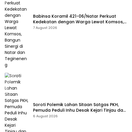
Babinsa Koramil 421-06/Natar Perkuat
Kedekatan dengan Warga Lewat Komsos,
Bangun Sinergi di Natar dan Tegineneng
7 August 2026
Soroti Polemik Lahan Sitaan Satgas PKH,
Pemuda Peduli Inhu Desak Kejari Tinjau dan
Cabut KSO PT PAS
6 August 2026