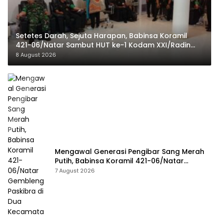
Setetes Darah, Sejuta Harapan, Babinsa Koramil
421-06/Natar Sambut HUT ke-1 Kodam XXI/Radin
Inten
8 August 2026
Mengawal Generasi Pengibar Sang Merah
Putih, Babinsa Koramil 421-06/Natar
Gembleng Paskibra di Dua Kecamatan
7 August 2026
Jelang HUT RI ke-81