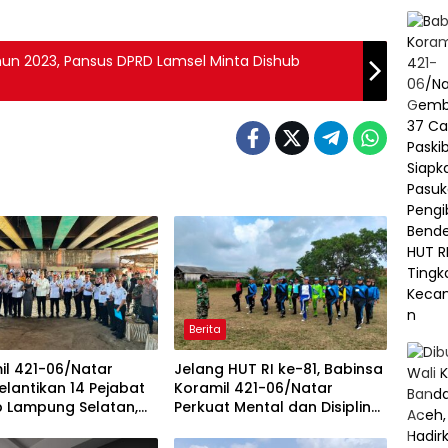
ahun 2023, Pansus DPRD Lamsel Minta Dishub
Berita
il 421-06/Natar
Jelang HUT RI ke-81, Babinsa
Pelantikan 14 Pejabat
Koramil 421-06/Natar
 Lampung Selatan,
Perkuat Mental dan Disiplin
 Sinergi TNI dan
Calon Paskibra Tegineneng
ntah Daerah