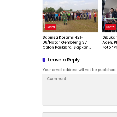
Berita
Berita
Babinsa Koramil 421-
Dibuka
06/Natar Gembleng 37
Aceh, P
Calon Paskibra, Siapkan
Foto “P
Pasukan Pengibar Bendera
untuk 
HUT RI Tingkat Kecamatan
Leave a Reply
Your email address will not be published.