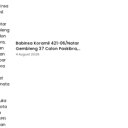
Babinsa Koramil 421-06/Natar
Gembleng 37 Calon Paskibra,
Siapkan Pasukan Pengibar
4 August 2026
Bendera HUT RI Tingkat
Kecamatan