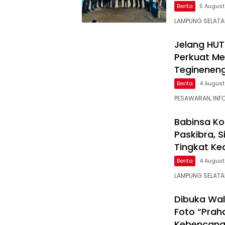
Berita
5 Augus
LAMPUNG SELATAN
Jelang HUT
Perkuat Men
Teginenen
Berita
4 Augus
PESAWARAN, INFO
Babinsa Ko
Paskibra, 
Tingkat K
Berita
4 Augus
LAMPUNG SELATAN
Dibuka Wal
Foto “Prah
Kebencan