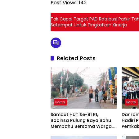
Post Views:
142
Tak Capai Target PAD Retribusi Parkir T
Setempat Untuk Tingkatkan Kinerja
Related Posts
Berita
Berita
Sambut HUT ke-81 RI,
Danram
Babinsa Rulung Raya Bahu
Hadiri 
Membahu Bersama Warga
Pemkab
Hiasi Jalan Desa
Perkuat
Pemeri