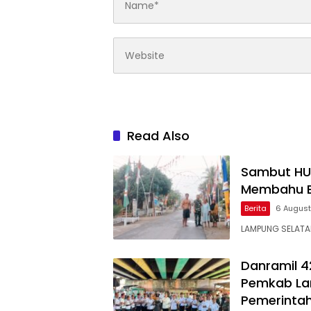
Read Also
Sambut HUT
Membahu B
Berita
6 Augus
LAMPUNG SELATA
Danramil 4
Pemkab Lam
Pemerinta