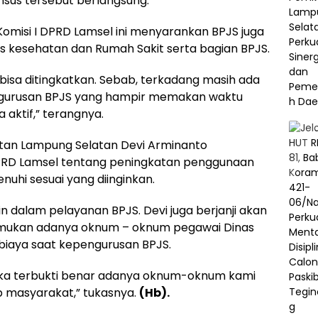
nsus tersebut berlangsung.
Komisi I DPRD Lamsel ini menyarankan BPJS juga
as kesehatan dan Rumah Sakit serta bagian BPJS.
 bisa ditingkatkan. Sebab, terkadang masih ada
ngurusan BPJS yang hampir memakan waktu
 aktif,” terangnya.
atan Lampung Selatan Devi Arminanto
PRD Lamsel tentang peningkatan penggunaan
uhi sesuai yang diinginkan.
 dalam pelayanan BPJS. Devi juga berjanji akan
temukan adanya oknum – oknum pegawai Dinas
iaya saat kepengurusan BPJS.
 jika terbukti benar adanya oknum-oknum kami
 masyarakat,” tukasnya.
(Hb).