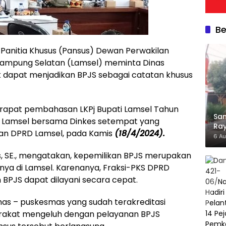
Be
–
Panitia Khusus (Pansus) Dewan Perwakilan
ampung Selatan (Lamsel) meminta Dinas
 dapat menjadikan BPJS sebagai catatan khusus
n rapat pembahasan LKPj Bupati Lamsel Tahun
Sam
 Lamsel bersama Dinkes setempat yang
Ra
ran DPRD Lamsel, pada Kamis
(18/4/2024).
Hia
6 A
s, SE., mengatakan, kepemilikan BPJS merupakan
nya di Lamsel. Karenanya, Fraksi-PKS DPRD
 BPJS dapat dilayani secara cepat.
as – puskesmas yang sudah terakreditasi
rakat mengeluh dengan pelayanan BPJS