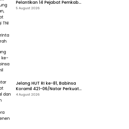
Pelantikan 14 Pejabat Pemkab
Lampung Selatan, Perkuat
5 August 2026
Sinergi TNI dan Pemerintah
Daerah
Jelang HUT RI ke-81, Babinsa
Koramil 421-06/Natar Perkuat
Mental dan Disiplin Calon
4 August 2026
Paskibra Tegineneng