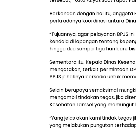
tersebut,” kata Akyas saat rapat Pa
Berkenaan dengan hal itu, anggota 
perlu adanya koordinasi antara Din
“Tujuannya, agar pelayanan BPJS ini
kendala di lapangan tentang kepe
hingga dua sampai tiga hari baru bisa
Sementara itu, Kepala Dinas Keseh
mengatakan, terkait permintaan D
BPJS pihaknya bersedia untuk memen
Selain berupaya semaksimal mungkin
mengambil tindakan tegas, jika di
Kesehatan Lamsel yang memungut b
“Yang jelas akan kami tindak tegas
yang melakukan pungutan terhadap