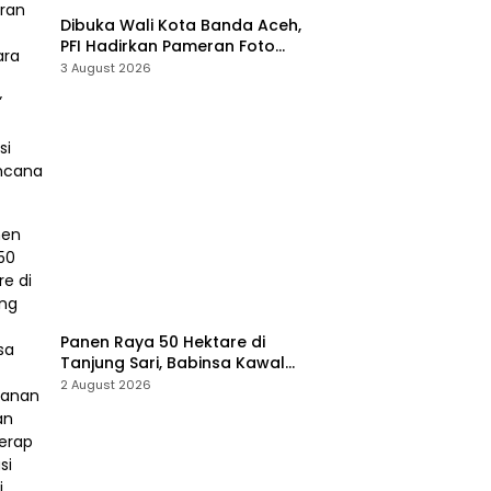
Dibuka Wali Kota Banda Aceh,
PFI Hadirkan Pameran Foto
“Prahara Pulau Emas” untuk
3 August 2026
Edukasi Kebencanaan
Panen Raya 50 Hektare di
Tanjung Sari, Babinsa Kawal
Ketahanan Pangan dan Serap
2 August 2026
Aspirasi Petani