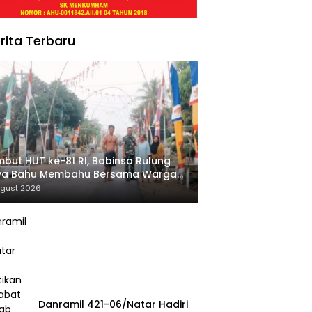
rita Terbaru
but HUT ke-81 RI, Babinsa Rulung
ya Bahu Membahu Bersama Warga
si Jalan Desa
ugust 2026
Danramil 421-06/Natar Hadiri