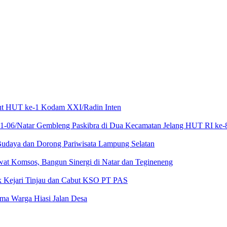
mbut HUT ke-1 Kodam XXI/Radin Inten
21-06/Natar Gembleng Paskibra di Dua Kecamatan Jelang HUT RI ke-
Budaya dan Dorong Pariwisata Lampung Selatan
at Komsos, Bangun Sinergi di Natar dan Tegineneng
ak Kejari Tinjau dan Cabut KSO PT PAS
a Warga Hiasi Jalan Desa