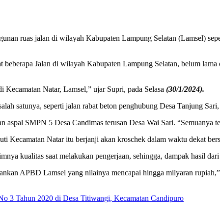
nan ruas jalan di wilayah Kabupaten Lampung Selatan (Lamsel) sepert
at beberapa Jalan di wilayah Kabupaten Lampung Selatan, belum lama 
t di Kecamatan Natar, Lamsel,” ujar Supri, pada Selasa
(30/1/2024).
 salah satunya, seperti jalan rabat beton penghubung Desa Tanjung Sari
lan aspal SMPN 5 Desa Candimas terusan Desa Wai Sari. “Semuanya ter
puti Kecamatan Natar itu berjanji akan kroschek dalam waktu dekat ber
imnya kualitas saat melakukan pengerjaan, sehingga, dampak hasil dar
nankan APBD Lamsel yang nilainya mencapai hingga milyaran rupiah,”
No 3 Tahun 2020 di Desa Titiwangi, Kecamatan Candipuro