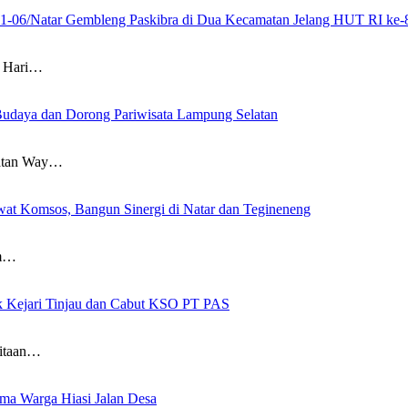
21-06/Natar Gembleng Paskibra di Dua Kecamatan Jelang HUT RI ke-
 Hari…
Budaya dan Dorong Pariwisata Lampung Selatan
atan Way…
at Komsos, Bangun Sinergi di Natar dan Tegineneng
am…
ak Kejari Tinjau dan Cabut KSO PT PAS
itaan…
a Warga Hiasi Jalan Desa