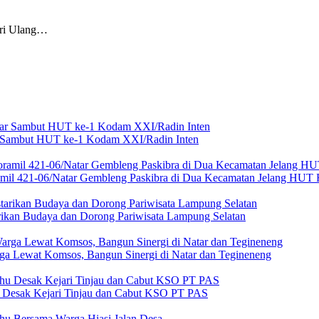
i Ulang…
ar Sambut HUT ke-1 Kodam XXI/Radin Inten
amil 421-06/Natar Gembleng Paskibra di Dua Kecamatan Jelang HUT 
rikan Budaya dan Dorong Pariwisata Lampung Selatan
ga Lewat Komsos, Bangun Sinergi di Natar dan Tegineneng
u Desak Kejari Tinjau dan Cabut KSO PT PAS