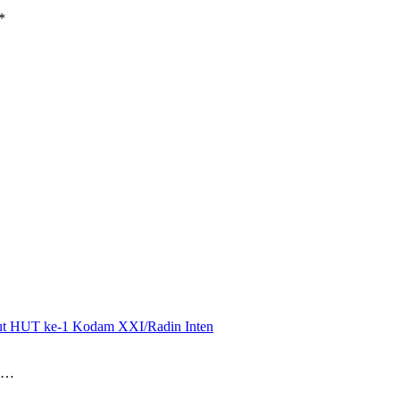
*
mbut HUT ke-1 Kodam XXI/Radin Inten
i…