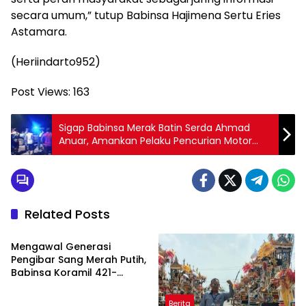
secara umum,” tutup Babinsa Hajimena Sertu Eries
Astamara.
(Heriindarto952)
Post Views:
163
Sigap Babinsa Merak Batin Serda Ahmad
Anuar, Amankan Pelaku Pencurian Motor
Dari Amukan Massa
Related Posts
Berita
Mengawal Generasi
Pengibar Sang Merah Putih,
Babinsa Koramil 421-
06/Natar Gembleng
Paskibra di Dua
Berita