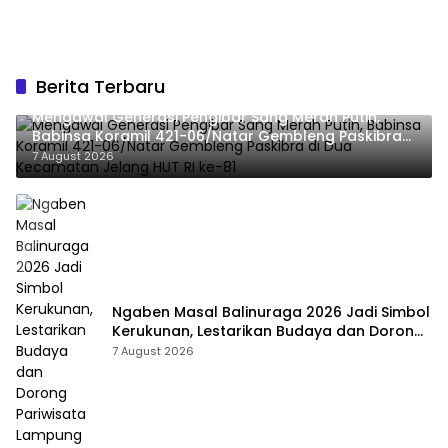
Berita Terbaru
Mengawal Generasi Pengibar Sang Merah Putih,
Babinsa Koramil 421-06/Natar Gembleng Paskibra
di Dua Kecamatan Jelang HUT RI ke-81
7 August 2026
Ngaben Masal Balinuraga 2026 Jadi Simbol
Kerukunan, Lestarikan Budaya dan Dorong
Pariwisata Lampung Selatan
7 August 2026