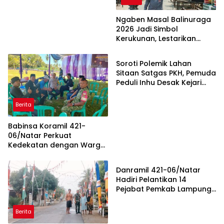
Kecamatan Jelang HUT RI
ke-81
Ngaben Masal Balinuraga
2026 Jadi Simbol
Kerukunan, Lestarikan
Berita
Budaya dan Dorong
Pariwisata Lampung
Soroti Polemik Lahan
Selatan
Sitaan Satgas PKH, Pemuda
Peduli Inhu Desak Kejari
Tinjau dan Cabut KSO PT
PAS
Berita
Babinsa Koramil 421-
06/Natar Perkuat
Kedekatan dengan Warga
Berita
Lewat Komsos, Bangun
Sinergi di Natar dan
Danramil 421-06/Natar
Tegineneng
Hadiri Pelantikan 14
Pejabat Pemkab Lampung
Selatan, Perkuat Sinergi TNI
dan Pemerintah Daerah
Berita