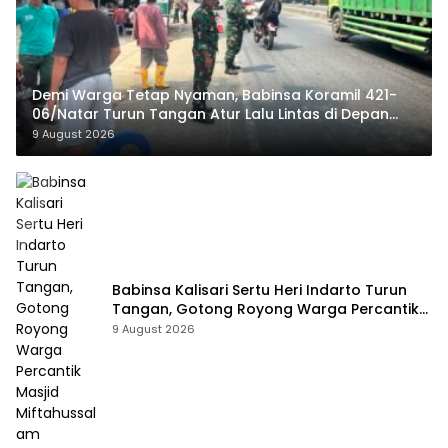
Demi Warga Tetap Nyaman, Babinsa Koramil 421-
06/Natar Turun Tangan Atur Lalu Lintas di Depan
Masjid Baiturrohim
9 August 2026
Babinsa Kalisari Sertu Heri Indarto Turun
Tangan, Gotong Royong Warga Percantik
Masjid Miftahussalam
9 August 2026