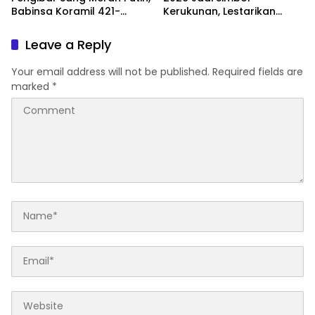
Babinsa Koramil 421-
Kerukunan, Lestarikan
06/Natar Gembleng
Budaya dan Dorong
Paskibra di Dua
Pariwisata Lampung
Leave a Reply
Kecamatan Jelang HUT RI
Selatan
ke-81
Your email address will not be published.
Required fields are
marked
*