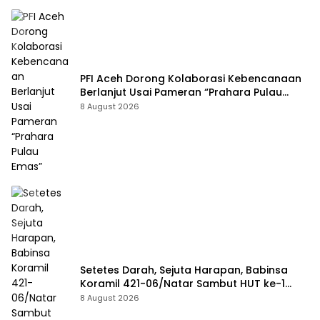
PFI Aceh Dorong Kolaborasi Kebencanaan
Berlanjut Usai Pameran “Prahara Pulau
Emas”
8 August 2026
Setetes Darah, Sejuta Harapan, Babinsa
Koramil 421-06/Natar Sambut HUT ke-1
Kodam XXI/Radin Inten
8 August 2026