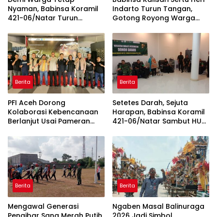
Nyaman, Babinsa Koramil
Indarto Turun Tangan,
421-06/Natar Turun
Gotong Royong Warga
Tangan Atur Lalu Lintas di
Percantik Masjid
Depan Masjid Baiturrohim
Miftahussalam
Berita
Berita
PFI Aceh Dorong
Setetes Darah, Sejuta
Kolaborasi Kebencanaan
Harapan, Babinsa Koramil
Berlanjut Usai Pameran
421-06/Natar Sambut HUT
“Prahara Pulau Emas”
ke-1 Kodam XXI/Radin
Inten
Berita
Berita
Mengawal Generasi
Ngaben Masal Balinuraga
Pengibar Sang Merah Putih,
2026 Jadi Simbol