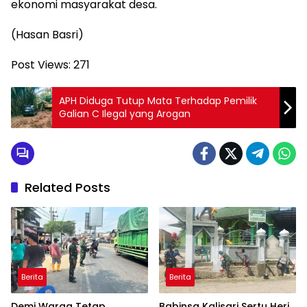
ekonomi masyarakat desa.
(Hasan Basri)
Post Views:
271
APH Diduga Tutup Mata Terhadap Pemilik
Galian C Ilegal yang Arogan
Related Posts
Berita
Berita
Demi Warga Tetap
Babinsa Kalisari Sertu Heri