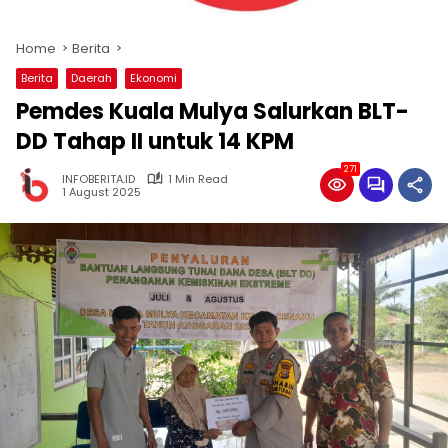
Home
Berita
Berita
Daerah
Ekonomi
Pemdes Kuala Mulya Salurkan BLT-
DD Tahap II untuk 14 KPM
271
INFOBERITA.ID
1 Min Read
1 August 2025