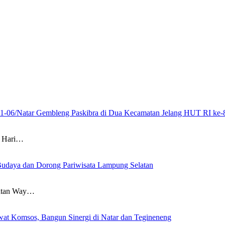
21-06/Natar Gembleng Paskibra di Dua Kecamatan Jelang HUT RI ke-
 Hari…
Budaya dan Dorong Pariwisata Lampung Selatan
atan Way…
at Komsos, Bangun Sinergi di Natar dan Tegineneng