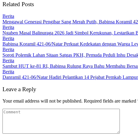
Related Posts
Berita
Mengawal Generasi Pengibar Sang Merah Putih, Babinsa Koramil 4
Berita
Ngaben Masal Balinuraga 2026 Jadi Simbol Kerukunan, Lestarikan 
Berita
Babinsa Koramil 421-06/Natar Perkuat Kedekatan dengan Warga Lew
Berita
Soroti Polemik Lahan Sitaan Satgas PKH, Pemuda Peduli Inhu Des
Berita
Sambut HUT ke-81 RI, Babinsa Rulung Raya Bahu Membahu Bersam
Berita
Danramil 421-06/Natar Hadiri Pelantikan 14 Pejabat Pemkab Lampun
Leave a Reply
Your email address will not be published.
Required fields are marked