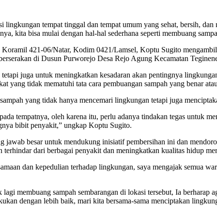
i lingkungan tempat tinggal dan tempat umum yang sehat, bersih, dan
anya, kita bisa mulai dengan hal-hal sederhana seperti membuang samp
 Koramil 421-06/Natar, Kodim 0421/Lamsel, Koptu Sugito mengambil in
 berserakan di Dusun Purworejo Desa Rejo Agung Kecamatan Teginene
ah tetapi juga untuk meningkatkan kesadaran akan pentingnya lingkun
kat yang tidak mematuhi tata cara pembuangan sampah yang benar ata
sampah yang tidak hanya mencemari lingkungan tetapi juga menciptak
ada tempatnya, oleh karena itu, perlu adanya tindakan tegas untuk me
gnya bibit penyakit,” ungkap Koptu Sugito.
 jawab besar untuk mendukung inisiatif pembersihan ini dan mendoron
 terhindar dari berbagai penyakit dan meningkatkan kualitas hidup me
rsamaan dan kepedulian terhadap lingkungan, saya mengajak semua wa
lagi membuang sampah sembarangan di lokasi tersebut, Ia berharap ag
kukan dengan lebih baik, mari kita bersama-sama menciptakan lingkung