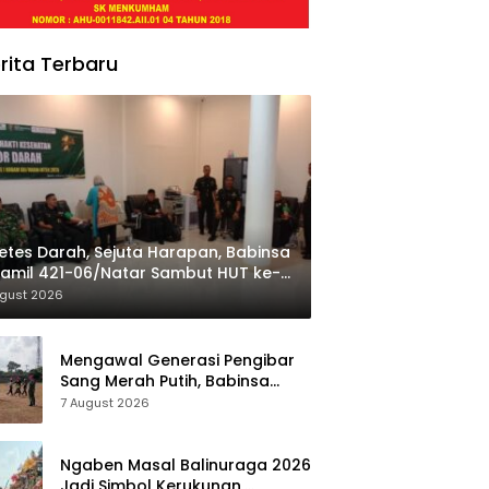
rita Terbaru
etes Darah, Sejuta Harapan, Babinsa
amil 421-06/Natar Sambut HUT ke-1
am XXI/Radin Inten
ugust 2026
Mengawal Generasi Pengibar
Sang Merah Putih, Babinsa
Koramil 421-06/Natar
7 August 2026
Gembleng Paskibra di Dua
Kecamatan Jelang HUT RI ke-
81
Ngaben Masal Balinuraga 2026
Jadi Simbol Kerukunan,