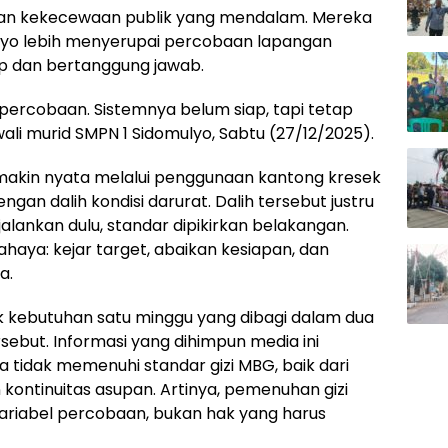
an kekecewaan publik yang mendalam. Mereka
lyo lebih menyerupai percobaan lapangan
p dan bertanggung jawab.
i percobaan. Sistemnya belum siap, tapi tetap
wali murid SMPN 1 Sidomulyo, Sabtu (27/12/2025).
semakin nyata melalui penggunaan kantong kresek
gan dalih kondisi darurat. Dalih tersebut justru
ankan dulu, standar dipikirkan belakangan.
haya: kejar target, abaikan kesiapan, dan
a.
kebutuhan satu minggu yang dibagi dalam dua
ut. Informasi yang dihimpun media ini
 tidak memenuhi standar gizi MBG, baik dari
 kontinuitas asupan. Artinya, pemenuhan gizi
variabel percobaan, bukan hak yang harus