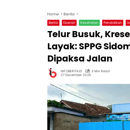
Home
Berita
Berita
Daerah
Kesehatan
Pendidikan
S
Telur Busuk, Krese
Layak: SPPG Sido
Dipaksa Jalan
INFOBERITA.ID
3 Min Read
27 December 2025