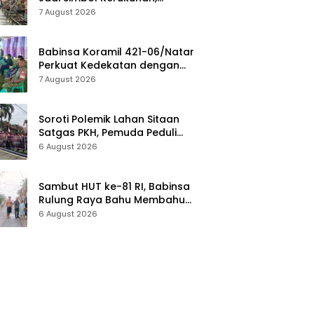
Lestarikan Budaya dan Dorong
7 August 2026
Pariwisata Lampung Selatan
Babinsa Koramil 421-06/Natar
Perkuat Kedekatan dengan
Warga Lewat Komsos, Bangun
7 August 2026
Sinergi di Natar dan
Tegineneng
Soroti Polemik Lahan Sitaan
Satgas PKH, Pemuda Peduli
Inhu Desak Kejari Tinjau dan
6 August 2026
Cabut KSO PT PAS
Sambut HUT ke-81 RI, Babinsa
Rulung Raya Bahu Membahu
Bersama Warga Hiasi Jalan
6 August 2026
Desa