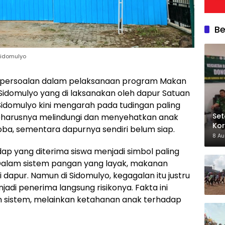
Be
Sidomulyo
persoalan dalam pelaksanaan program Makan
1 Sidomulyo yang di laksanakan oleh dapur Satuan
idomulyo kini mengarah pada tudingan paling
Set
seharusnya melindungi dan menyehatkan anak
Kor
 coba, sementara dapurnya sendiri belum siap.
Kod
8 A
ap yang diterima siswa menjadi simbol paling
 Dalam sistem pangan yang layak, makanan
 dapur. Namun di Sidomulyo, kegagalan itu justru
jadi penerima langsung risikonya. Fakta ini
 sistem, melainkan ketahanan anak terhadap