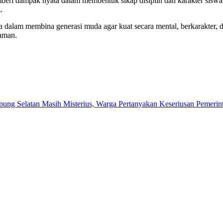
mberi dampak nyata dalam membentuk sikap disiplin dan karakter siswa.
.
dalam membina generasi muda agar kuat secara mental, berkarakter, da
aman.
ng Selatan Masih Misterius, Warga Pertanyakan Keseriusan Pemerin