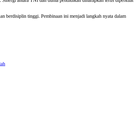
 Sinergi antara TNI dan dunia pendidikan diharapkan terus diperkuat
n berdisiplin tinggi. Pembinaan ini menjadi langkah nyata dalam
tah