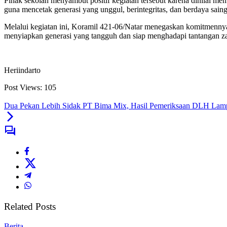
Pihak sekolah menyambut positif kegiatan tersebut karena dinilai me
guna mencetak generasi yang unggul, berintegritas, dan berdaya saing
Melalui kegiatan ini, Koramil 421-06/Natar menegaskan komitmennya 
menyiapkan generasi yang tangguh dan siap menghadapi tantangan z
Heriindarto
Post Views:
105
Dua Pekan Lebih Sidak PT Bima Mix, Hasil Pemeriksaan DLH Lampu
Related Posts
Berita