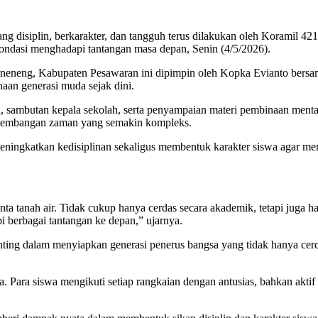
disiplin, berkarakter, dan tangguh terus dilakukan oleh Koramil 42
pondasi menghadapi tantangan masa depan, Senin (4/5/2026).
neneng, Kabupaten Pesawaran ini dipimpin oleh Kopka Evianto bersa
aan generasi muda sejak dini.
, sambutan kepala sekolah, serta penyampaian materi pembinaan menta
erkembangan zaman yang semakin kompleks.
ngkatkan kedisiplinan sekaligus membentuk karakter siswa agar memi
inta tanah air. Tidak cukup hanya cerdas secara akademik, tetapi juga 
i berbagai tantangan ke depan,” ujarnya.
ting dalam menyiapkan generasi penerus bangsa yang tidak hanya cerda
. Para siswa mengikuti setiap rangkaian dengan antusias, bahkan aktif 