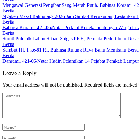
Mengawal Generasi Pengibar Sang Merah Putih, Babinsa Koramil 4
Berita
Ngaben Masal Balinuraga 2026 Jadi Simbol Kerukunan, Lestarikan 
Berita
Babinsa Koramil 421-06/Natar Perkuat Kedekatan dengan Warga Lew
Berita
Soroti Polemik Lahan Sitaan Satgas PKH, Pemuda Peduli Inhu Des
Berita
Sambut HUT ke-81 RI, Babinsa Rulung Raya Bahu Membahu Bersam
Berita
Danramil 421-06/Natar Hadiri Pelantikan 14 Pejabat Pemkab Lampun
Leave a Reply
Your email address will not be published.
Required fields are marked