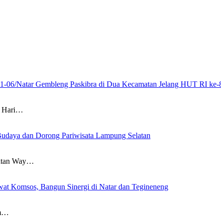
21-06/Natar Gembleng Paskibra di Dua Kecamatan Jelang HUT RI ke-
 Hari…
Budaya dan Dorong Pariwisata Lampung Selatan
atan Way…
at Komsos, Bangun Sinergi di Natar dan Tegineneng
am…