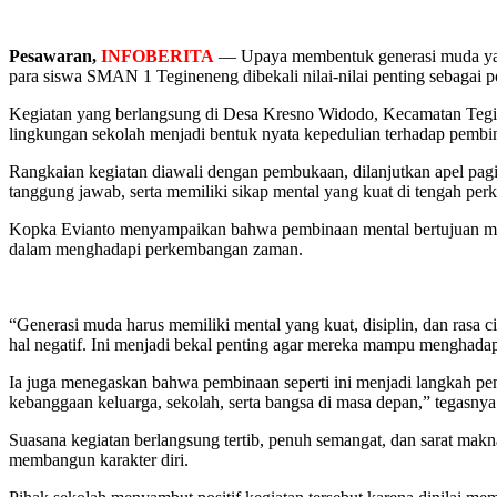
Pesawaran,
INFOBERITA
— Upaya membentuk generasi muda yang 
para siswa SMAN 1 Tegineneng dibekali nilai-nilai penting sebagai 
Kegiatan yang berlangsung di Desa Kresno Widodo, Kecamatan Tegi
lingkungan sekolah menjadi bentuk nyata kepedulian terhadap pembin
Rangkaian kegiatan diawali dengan pembukaan, dilanjutkan apel pagi
tanggung jawab, serta memiliki sikap mental yang kuat di tengah p
Kopka Evianto menyampaikan bahwa pembinaan mental bertujuan meni
dalam menghadapi perkembangan zaman.
“Generasi muda harus memiliki mental yang kuat, disiplin, dan rasa c
hal negatif. Ini menjadi bekal penting agar mereka mampu menghadap
Ia juga menegaskan bahwa pembinaan seperti ini menjadi langkah pen
kebanggaan keluarga, sekolah, serta bangsa di masa depan,” tegasnya
Suasana kegiatan berlangsung tertib, penuh semangat, dan sarat makna
membangun karakter diri.