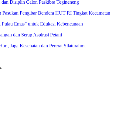
 dan Disiplin Calon Paskibra Tegineneng
an Pasukan Pengibar Bendera HUT RI Tingkat Kecamatan
a Pulau Emas” untuk Edukasi Kebencanaan
angan dan Serap Aspirasi Petani
ri, Jaga Kesehatan dan Pererat Silaturahmi
*