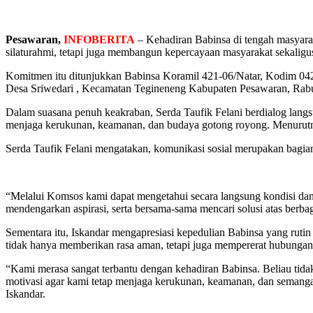
Pesawaran,
INFOBERITA
– Kehadiran Babinsa di tengah masyarak
silaturahmi, tetapi juga membangun kepercayaan masyarakat sekalig
Komitmen itu ditunjukkan Babinsa Koramil 421-06/Natar, Kodim 0421
Desa Sriwedari , Kecamatan Tegineneng Kabupaten Pesawaran, Rabu
Dalam suasana penuh keakraban, Serda Taufik Felani berdialog lang
menjaga kerukunan, keamanan, dan budaya gotong royong. Menurutny
Serda Taufik Felani mengatakan, komunikasi sosial merupakan bagian 
“Melalui Komsos kami dapat mengetahui secara langsung kondisi dan
mendengarkan aspirasi, serta bersama-sama mencari solusi atas ber
Sementara itu, Iskandar mengapresiasi kepedulian Babinsa yang rut
tidak hanya memberikan rasa aman, tetapi juga mempererat hubungan
“Kami merasa sangat terbantu dengan kehadiran Babinsa. Beliau tidak
motivasi agar kami tetap menjaga kerukunan, keamanan, dan semanga
Iskandar.