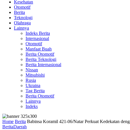
Kesehatan
Otomotif
Berita
Teknologi
Olahraga
Lainnya
Indeks Berita
Internasional
Otomotif
Manfaat Buah
Berita Otomotif
Berita Teknologi
Berita Internasional
Nissan
Mitsubishi
Rusia
Ukraina
Tag Berita
Berita Otomotif
Lainnya
Indeks
Home
Berita
Babinsa Koramil 421-06/Natar Perkuat Kedekatan de
Berita
Daerah