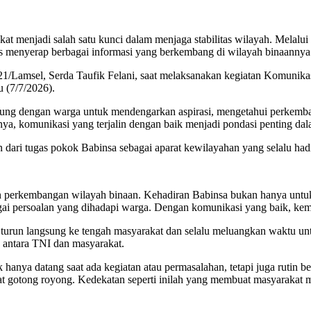
at menjadi salah satu kunci dalam menjaga stabilitas wilayah. Melalu
us menyerap berbagai informasi yang berkembang di wilayah binaannya
/Lamsel, Serda Taufik Felani, saat melaksanakan kegiatan Komunikas
 (7/7/2026).
sung dengan warga untuk mendengarkan aspirasi, mengetahui perkemban
a, komunikasi yang terjalin dengan baik menjadi pondasi penting da
dari tugas pokok Babinsa sebagai aparat kewilayahan yang selalu hadi
 perkembangan wilayah binaan. Kehadiran Babinsa bukan hanya untuk m
bagai persoalan yang dihadapi warga. Dengan komunikasi yang baik, ke
in turun langsung ke tengah masyarakat dan selalu meluangkan waktu 
 antara TNI dan masyarakat.
 hanya datang saat ada kegiatan atau permasalahan, tetapi juga rutin b
t gotong royong. Kedekatan seperti inilah yang membuat masyarakat 