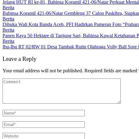
Jelang HUT RI ke-81, Babinsa Koramil 421-06/Natar Perkuat Mental
Berita
Babinsa Koramil 421-06/Natar Gembleng 37 Calon Paskibra, Siapk
Berita
Dibuka Wali Kota Banda Aceh, PFI Hadirkan Pameran Foto “Prahar
Berita
Panen Raya 50 Hektare di Tanjung Sari, Babinsa Kawal Ketahanan P
Berita
Ibu-Ibu RT 02/RW 01 Desa Tambak Rutin Olahraga Volly Ball Sore Ha
Leave a Reply
Your email address will not be published.
Required fields are marked