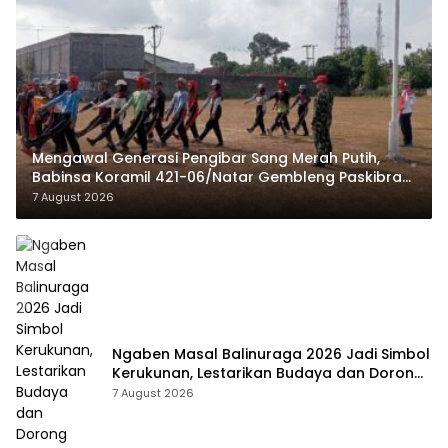
Mengawal Generasi Pengibar Sang Merah Putih,
Babinsa Koramil 421-06/Natar Gembleng Paskibra
di Dua Kecamatan Jelang HUT RI ke-81
7 August 2026
Ngaben Masal Balinuraga 2026 Jadi Simbol
Kerukunan, Lestarikan Budaya dan Dorong
Pariwisata Lampung Selatan
7 August 2026