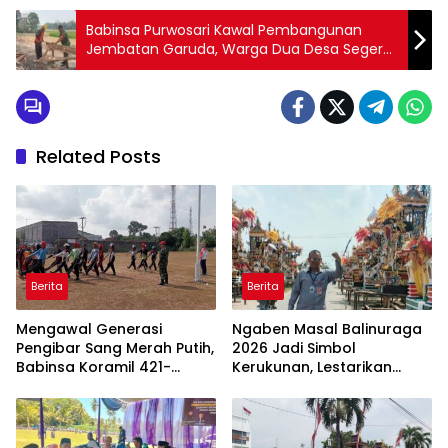
Babinsa Purwosari Kawal Pembangunan
Jembatan Garuda, Warga Dua Desa Segera
Nikmati Akses yang Lebih Baik
Related Posts
Berita
Berita
Mengawal Generasi
Ngaben Masal Balinuraga
Pengibar Sang Merah Putih,
2026 Jadi Simbol
Babinsa Koramil 421-
Kerukunan, Lestarikan
06/Natar Gembleng
Budaya dan Dorong
Paskibra di Dua
Pariwisata Lampung
Kecamatan Jelang HUT RI
Selatan
ke-81