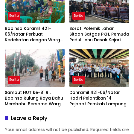
Berita
Berita
Babinsa Koramil 421-
Soroti Polemik Lahan
06/Natar Perkuat
Sitaan Satgas PKH, Pemuda
Kedekatan dengan Warga
Peduli Inhu Desak Kejari
Lewat Komsos, Bangun
Tinjau dan Cabut KSO PT
Sinergi di Natar dan
PAS
Tegineneng
Berita
Berita
Sambut HUT ke-81 RI,
Danramil 421-06/Natar
Babinsa Rulung Raya Bahu
Hadiri Pelantikan 14
Membahu Bersama Warga
Pejabat Pemkab Lampung
Hiasi Jalan Desa
Selatan, Perkuat Sinergi TNI
dan Pemerintah Daerah
Leave a Reply
Your email address will not be published.
Required fields are