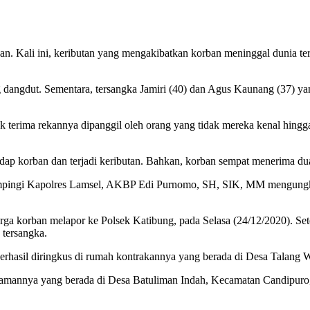
n. Kali ini, keributan yang mengakibatkan korban meninggal dunia t
 dangdut. Sementara, tersangka Jamiri (40) dan Agus Kaunang (37) ya
k terima rekannya dipanggil oleh orang yang tidak mereka kenal hingg
ap korban dan terjadi keributan. Bahkan, korban sempat menerima dua 
pingi Kapolres Lamsel, AKBP Edi Purnomo, SH, SIK, MM mengungk
arga korban melapor ke Polsek Katibung, pada Selasa (24/12/2020). Se
tersangka.
erhasil diringkus di rumah kontrakannya yang berada di Desa Talang W
amannya yang berada di Desa Batuliman Indah, Kecamatan Candipuro, 