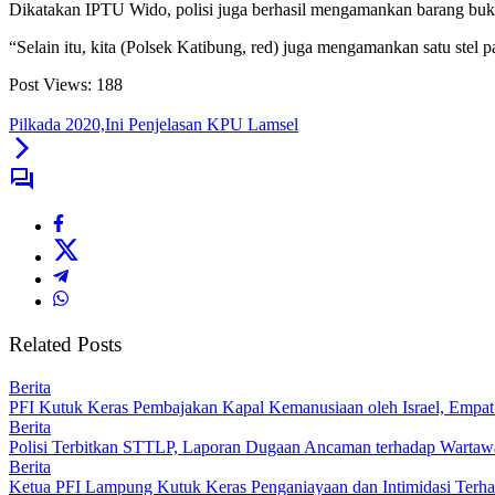
Dikatakan IPTU Wido, polisi juga berhasil mengamankan barang bukti
“Selain itu, kita (Polsek Katibung, red) juga mengamankan satu stel 
Post Views:
188
Pilkada 2020,Ini Penjelasan KPU Lamsel
Related Posts
Berita
PFI Kutuk Keras Pembajakan Kapal Kemanusiaan oleh Israel, Empat J
Berita
Polisi Terbitkan STTLP, Laporan Dugaan Ancaman terhadap Warta
Berita
Ketua PFI Lampung Kutuk Keras Penganiayaan dan Intimidasi Terh