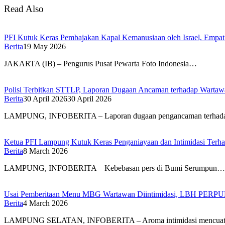
Read Also
PFI Kutuk Keras Pembajakan Kapal Kemanusiaan oleh Israel, Empat J
Berita
19 May 2026
JAKARTA (IB) – Pengurus Pusat Pewarta Foto Indonesia…
Polisi Terbitkan STTLP, Laporan Dugaan Ancaman terhadap Warta
Berita
30 April 2026
30 April 2026
LAMPUNG, INFOBERITA – Laporan dugaan pengancaman terhad
Ketua PFI Lampung Kutuk Keras Penganiayaan dan Intimidasi Terh
Berita
8 March 2026
LAMPUNG, INFOBERITA – Kebebasan pers di Bumi Serumpun…
Usai Pemberitaan Menu MBG Wartawan Diintimidasi, LBH PERP
Berita
4 March 2026
LAMPUNG SELATAN, INFOBERITA – Aroma intimidasi mencuat