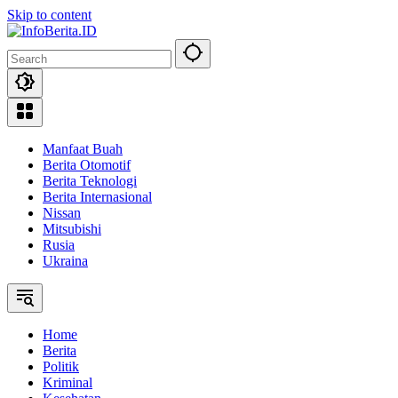
Skip to content
Manfaat Buah
Berita Otomotif
Berita Teknologi
Berita Internasional
Nissan
Mitsubishi
Rusia
Ukraina
Home
Berita
Politik
Kriminal