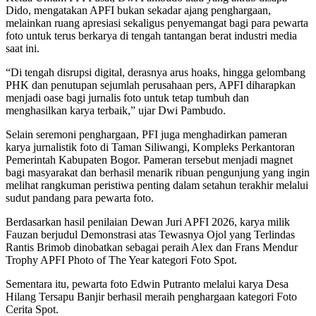
Dido, mengatakan APFI bukan sekadar ajang penghargaan,
melainkan ruang apresiasi sekaligus penyemangat bagi para pewarta
foto untuk terus berkarya di tengah tantangan berat industri media
saat ini.
“Di tengah disrupsi digital, derasnya arus hoaks, hingga gelombang
PHK dan penutupan sejumlah perusahaan pers, APFI diharapkan
menjadi oase bagi jurnalis foto untuk tetap tumbuh dan
menghasilkan karya terbaik,” ujar Dwi Pambudo.
Selain seremoni penghargaan, PFI juga menghadirkan pameran
karya jurnalistik foto di Taman Siliwangi, Kompleks Perkantoran
Pemerintah Kabupaten Bogor. Pameran tersebut menjadi magnet
bagi masyarakat dan berhasil menarik ribuan pengunjung yang ingin
melihat rangkuman peristiwa penting dalam setahun terakhir melalui
sudut pandang para pewarta foto.
Berdasarkan hasil penilaian Dewan Juri APFI 2026, karya milik
Fauzan berjudul Demonstrasi atas Tewasnya Ojol yang Terlindas
Rantis Brimob dinobatkan sebagai peraih Alex dan Frans Mendur
Trophy APFI Photo of The Year kategori Foto Spot.
Sementara itu, pewarta foto Edwin Putranto melalui karya Desa
Hilang Tersapu Banjir berhasil meraih penghargaan kategori Foto
Cerita Spot.