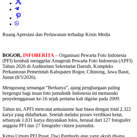
Ruang Apresiasi dan Perlawanan terhadap Krisis Media
BOGOR,
INFOBERITA
– Organisasi Pewarta Foto Indonesia
(PFI) kembali menggelar Anugerah Pewarta Foto Indonesia (APFI)
Tahun 2026 di Auditorium Sekretariat Daerah, Kompleks
Perkantoran Pemerintah Kabupaten Bogor, Cibinong, Jawa Barat,
Jumat (8/5/2026).
Mengusung semangat “Berkarya”, ajang penghargaan paling
bergengsi bagi insan foto jurnalistik Indonesia ini memasuki
penyelenggaraan ke-16 sejak pertama kali digelar pada 2009.
Tahun ini, APFI mencatat antusiasme luar biasa dengan total 2.322
karya yang didaftarkan. Setelah melalui proses verifikasi ketat,
sebanyak 1.831 karya dinyatakan lolos, berasal dari 127 fotografer
anggota PFI dan 27 fotografer citizen journalist.
Ketua Umum PFI Pusat, Dwi Pambudo atau yang akrab disapa