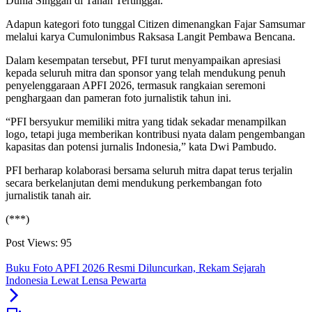
Dunia Singgah di Tanah Tertinggal.
Adapun kategori foto tunggal Citizen dimenangkan Fajar Samsumar
melalui karya Cumulonimbus Raksasa Langit Pembawa Bencana.
Dalam kesempatan tersebut, PFI turut menyampaikan apresiasi
kepada seluruh mitra dan sponsor yang telah mendukung penuh
penyelenggaraan APFI 2026, termasuk rangkaian seremoni
penghargaan dan pameran foto jurnalistik tahun ini.
“PFI bersyukur memiliki mitra yang tidak sekadar menampilkan
logo, tetapi juga memberikan kontribusi nyata dalam pengembangan
kapasitas dan potensi jurnalis Indonesia,” kata Dwi Pambudo.
PFI berharap kolaborasi bersama seluruh mitra dapat terus terjalin
secara berkelanjutan demi mendukung perkembangan foto
jurnalistik tanah air.
(***)
Post Views:
95
Buku Foto APFI 2026 Resmi Diluncurkan, Rekam Sejarah
Indonesia Lewat Lensa Pewarta