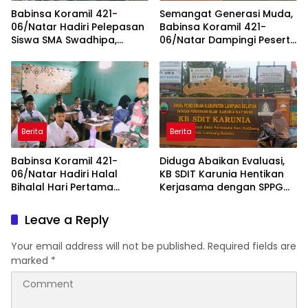
Babinsa Koramil 421-
Semangat Generasi Muda,
06/Natar Hadiri Pelepasan
Babinsa Koramil 421-
Siswa SMA Swadhipa,
06/Natar Dampingi Peserta
Suntik Semangat Generasi
Seleksi Paskibraka
Muda
Kabupaten Lampung
Selatan
Berita
Berita
Babinsa Koramil 421-
Diduga Abaikan Evaluasi,
06/Natar Hadiri Halal
KB SDIT Karunia Hentikan
Bihalal Hari Pertama
Kerjasama dengan SPPG
Sekolah di SMP IBS
Pardasuka Dua
Nur’Shofin
Leave a Reply
Your email address will not be published.
Required fields are
marked
*