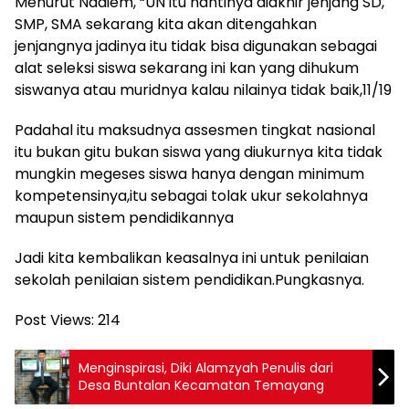
Menurut Nadiem, “UN itu nantinya diakhir jenjang SD,
SMP, SMA sekarang kita akan ditengahkan
jenjangnya jadinya itu tidak bisa digunakan sebagai
alat seleksi siswa sekarang ini kan yang dihukum
siswanya atau muridnya kalau nilainya tidak baik,11/19
Padahal itu maksudnya assesmen tingkat nasional
itu bukan gitu bukan siswa yang diukurnya kita tidak
mungkin megeses siswa hanya dengan minimum
kompetensinya,itu sebagai tolak ukur sekolahnya
maupun sistem pendidikannya
Jadi kita kembalikan keasalnya ini untuk penilaian
sekolah penilaian sistem pendidikan.Pungkasnya.
Post Views:
214
Menginspirasi, Diki Alamzyah Penulis dari
Desa Buntalan Kecamatan Temayang