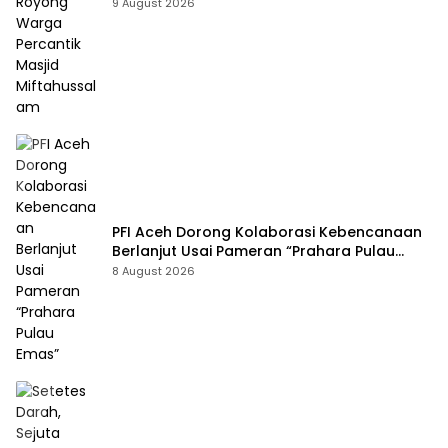
Masjid Miftahussalam
9 August 2026
PFI Aceh Dorong Kolaborasi Kebencanaan
Berlanjut Usai Pameran “Prahara Pulau
Emas”
8 August 2026