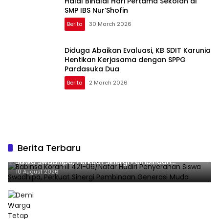
Halal Bihalal Hari Pertama Sekolah di
SMP IBS Nur’Shofin
Berita
30 March 2026
Diduga Abaikan Evaluasi, KB SDIT Karunia
Hentikan Kerjasama dengan SPPG
Pardasuka Dua
Berita
2 March 2026
Berita Terbaru
Babinsa Koramil 421-06/Natar Hadiri Penyerahan
Siswa Swadhipa, Perkuat Sinergi Pembinaan
Generasi Muda
10 August 2026