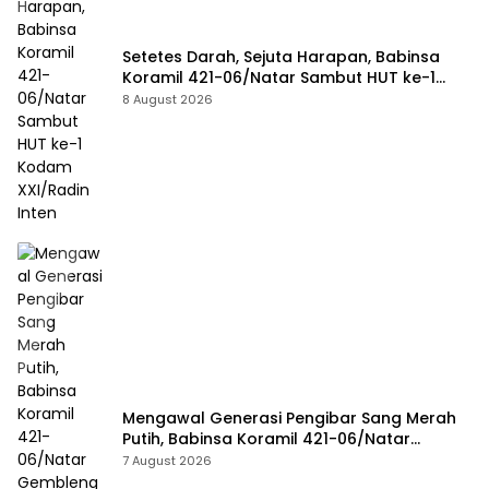
Setetes Darah, Sejuta Harapan, Babinsa
Koramil 421-06/Natar Sambut HUT ke-1
Kodam XXI/Radin Inten
8 August 2026
Mengawal Generasi Pengibar Sang Merah
Putih, Babinsa Koramil 421-06/Natar
Gembleng Paskibra di Dua Kecamatan
7 August 2026
Jelang HUT RI ke-81