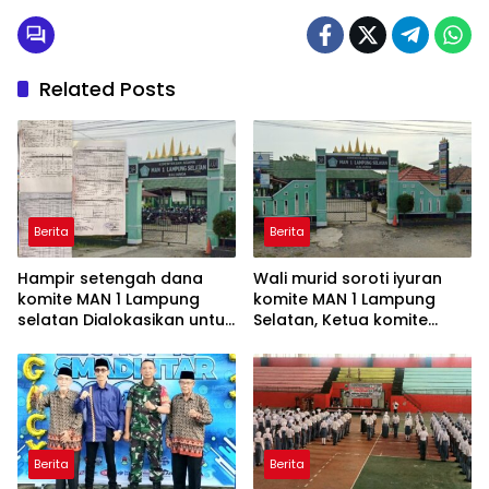
Related Posts
Berita
Berita
Hampir setengah dana
Wali murid soroti iyuran
komite MAN 1 Lampung
komite MAN 1 Lampung
selatan Dialokasikan untuk
Selatan, Ketua komite
honor dan insentif,
mengaku belum
Sejumlah pertanyaan
mengetahui percis
masih menunggu
pengelolaan dana
penjelasan
Berita
Berita