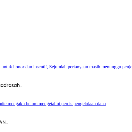
ntuk honor dan insentif, Sejumlah pertanyaan masih menunggu penje
Madrasah…
mite mengaku belum mengetahui percis pengelolaan dana
MAN…