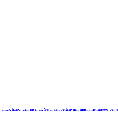
ntuk honor dan insentif, Sejumlah pertanyaan masih menunggu penje