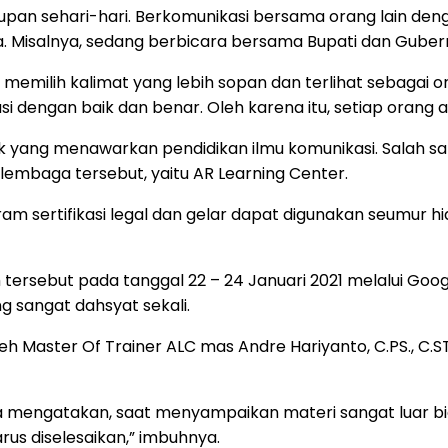
upan sehari-hari. Berkomunikasi bersama orang lain deng
 Misalnya, sedang berbicara bersama Bupati dan Guber
 memilih kalimat yang lebih sopan dan terlihat sebagai 
 dengan baik dan benar. Oleh karena itu, setiap orang at
yang menawarkan pendidikan ilmu komunikasi. Salah sa
 lembaga tersebut, yaitu AR Learning Center.
sertifikasi legal dan gelar dapat digunakan seumur hidu
m tersebut pada tanggal 22 – 24 Januari 2021 melalui G
g sangat dahsyat sekali.
aster Of Trainer ALC mas Andre Hariyanto, C.PS., C.STMI., 
 mengatakan, saat menyampaikan materi sangat luar bia
us diselesaikan,” imbuhnya.