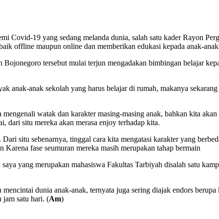
demi Covid-19 yang sedang melanda dunia, salah satu kader Rayon Pe
 baik offline maupun online dan memberikan edukasi kepada anak-ana
ojonegoro tersebut mulai terjun mengadakan bimbingan belajar kepad
anak-anak sekolah yang harus belajar di rumah, makanya sekarang le
bisa mengenali watak dan karakter masing-masing anak, bahkan kita aka
, dari situ mereka akan merasa enjoy terhadap kita.
Dari situ sebenarnya, tinggal cara kita mengatasi karakter yang ber
main Karena fase seumuran mereka masih merupakan tahap bermain
 saya yang merupakan mahasiswa Fakultas Tarbiyah disalah satu kampu
in mencintai dunia anak-anak, ternyata juga sering diajak endors berup
am satu hari. (
Am
)