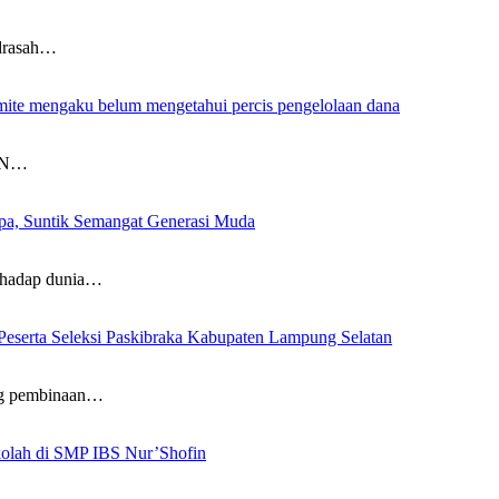
drasah…
mite mengaku belum mengetahui percis pengelolaan dana
AN…
pa, Suntik Semangat Generasi Muda
hadap dunia…
eserta Seleksi Paskibraka Kabupaten Lampung Selatan
 pembinaan…
ekolah di SMP IBS Nur’Shofin