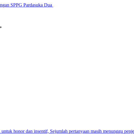
dengan SPPG Pardasuka Dua
*
ntuk honor dan insentif, Sejumlah pertanyaan masih menunggu penje