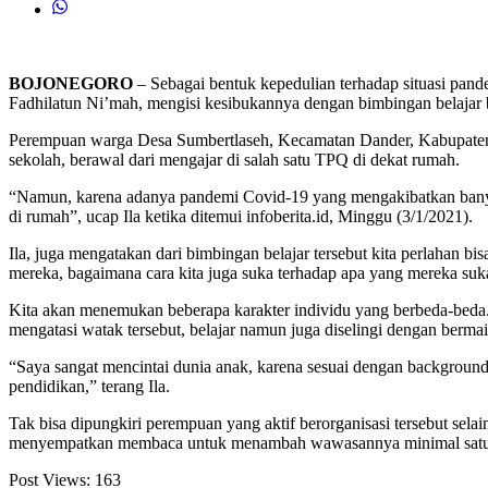
BOJONEGORO
– Sebagai bentuk kepedulian terhadap situasi pan
Fadhilatun Ni’mah, mengisi kesibukannya dengan bimbingan belajar
Perempuan warga Desa Sumbertlaseh, Kecamatan Dander, Kabupaten B
sekolah, berawal dari mengajar di salah satu TPQ di dekat rumah.
“Namun, karena adanya pandemi Covid-19 yang mengakibatkan banyak 
di rumah”, ucap Ila ketika ditemui infoberita.id, Minggu (3/1/2021).
Ila, juga mengatakan dari bimbingan belajar tersebut kita perlahan 
mereka, bagaimana cara kita juga suka terhadap apa yang mereka sukai
Kita akan menemukan beberapa karakter individu yang berbeda-beda. 
mengatasi watak tersebut, belajar namun juga diselingi dengan ber
“Saya sangat mencintai dunia anak, karena sesuai dengan background
pendidikan,” terang Ila.
Tak bisa dipungkiri perempuan yang aktif berorganisasi tersebut sela
menyempatkan membaca untuk menambah wawasannya minimal satu j
Post Views:
163